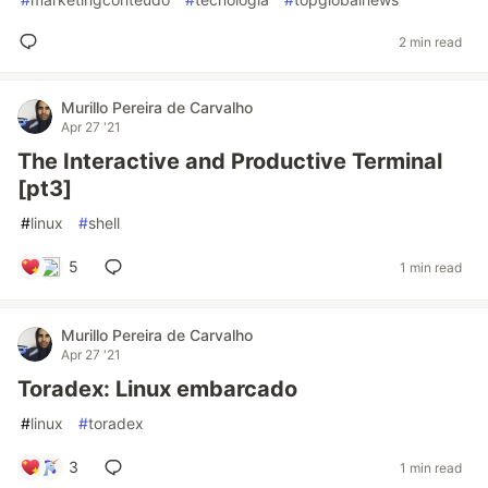
2 min read
Murillo Pereira de Carvalho
Apr 27 '21
The Interactive and Productive Terminal
[pt3]
#
linux
#
shell
5
1 min read
Murillo Pereira de Carvalho
Apr 27 '21
Toradex: Linux embarcado
#
linux
#
toradex
3
1 min read