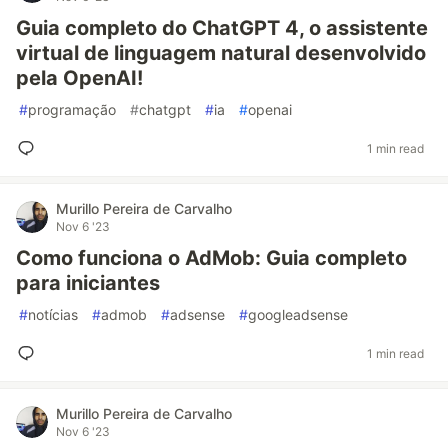
Guia completo do ChatGPT 4, o assistente
virtual de linguagem natural desenvolvido
pela OpenAI!
#
programação
#
chatgpt
#
ia
#
openai
1 min read
Murillo Pereira de Carvalho
Nov 6 '23
Como funciona o AdMob: Guia completo
para iniciantes
#
notícias
#
admob
#
adsense
#
googleadsense
1 min read
Murillo Pereira de Carvalho
Nov 6 '23