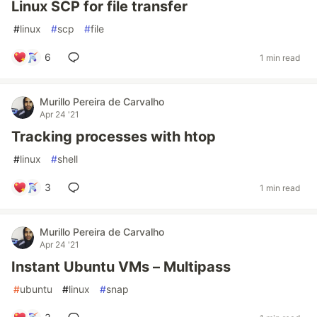
Linux SCP for file transfer
#
linux
#
scp
#
file
6
1 min read
Murillo Pereira de Carvalho
Apr 24 '21
Tracking processes with htop
#
linux
#
shell
3
1 min read
Murillo Pereira de Carvalho
Apr 24 '21
Instant Ubuntu VMs – Multipass
#
ubuntu
#
linux
#
snap