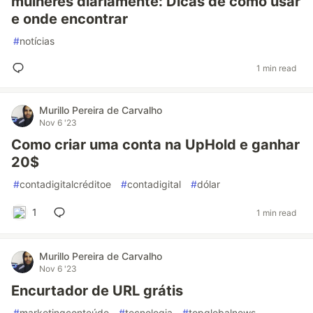
mulheres diariamente: Dicas de como usar
e onde encontrar
#
notícias
1 min read
Murillo Pereira de Carvalho
Nov 6 '23
Como criar uma conta na UpHold e ganhar
20$
#
contadigitalcréditoe
#
contadigital
#
dólar
1
1 min read
Murillo Pereira de Carvalho
Nov 6 '23
Encurtador de URL grátis
#
marketingconteúdo
#
tecnologia
#
topglobalnews