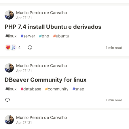
Murillo Pereira de Carvalho
Apr 27 '21
PHP 7.4 install Ubuntu e derivados
#
linux
#
server
#
php
#
ubuntu
4
1 min read
Murillo Pereira de Carvalho
Apr 27 '21
DBeaver Community for linux
#
linux
#
database
#
community
#
snap
1 min read
Murillo Pereira de Carvalho
Apr 27 '21