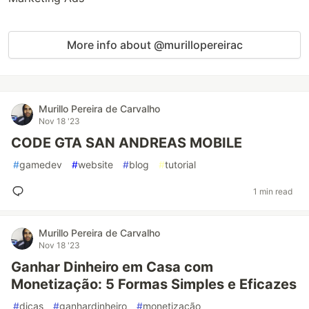
More info about @murillopereirac
Murillo Pereira de Carvalho
Nov 18 '23
CODE GTA SAN ANDREAS MOBILE
#
gamedev
#
website
#
blog
#
tutorial
1 min read
Murillo Pereira de Carvalho
Nov 18 '23
Ganhar Dinheiro em Casa com
Monetização: 5 Formas Simples e Eficazes
#
dicas
#
ganhardinheiro
#
monetização