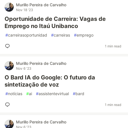
Murillo Pereira de Carvalho
Nov 18 '23
Oportunidade de Carreira: Vagas de
Emprego no Itaú Unibanco
#
carreirasoportunidad
#
carreiras
#
emprego
1 min read
Murillo Pereira de Carvalho
Nov 6 '23
O Bard IA do Google: O futuro da
sintetização de voz
#
notícias
#
ai
#
assistentevirtual
#
bard
1 min read
Murillo Pereira de Carvalho
Nov 6 '23