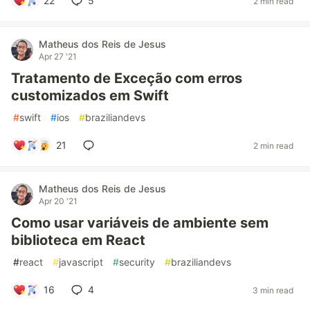
22
5
2 min read
Matheus dos Reis de Jesus
Apr 27 '21
Tratamento de Exceção com erros
customizados em Swift
#
swift
#
ios
#
braziliandevs
21
2 min read
Matheus dos Reis de Jesus
Apr 20 '21
Como usar variáveis de ambiente sem
biblioteca em React
#
react
#
javascript
#
security
#
braziliandevs
16
4
3 min read