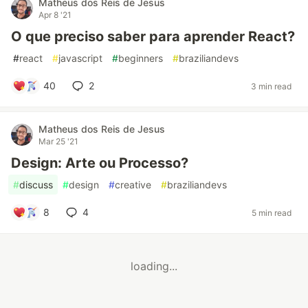
Matheus dos Reis de Jesus
Apr 8 '21
O que preciso saber para aprender React?
#
react
#
javascript
#
beginners
#
braziliandevs
40
2
3 min read
Matheus dos Reis de Jesus
Mar 25 '21
Design: Arte ou Processo?
#
discuss
#
design
#
creative
#
braziliandevs
8
4
5 min read
loading...