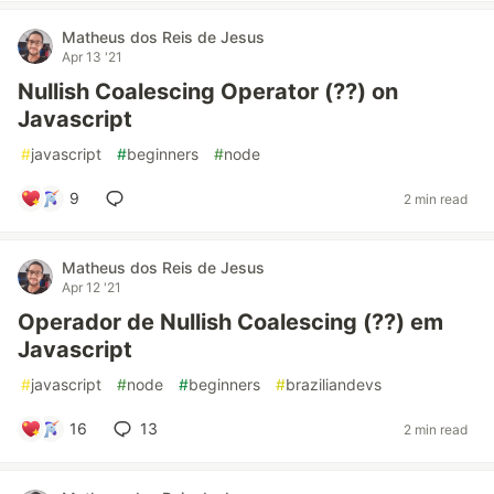
Matheus dos Reis de Jesus
Apr 13 '21
Nullish Coalescing Operator (??) on
Javascript
#
javascript
#
beginners
#
node
9
2 min read
Matheus dos Reis de Jesus
Apr 12 '21
Operador de Nullish Coalescing (??) em
Javascript
#
javascript
#
node
#
beginners
#
braziliandevs
16
13
2 min read