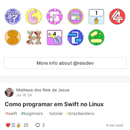
More info about @reisdev
Matheus dos Reis de Jesus
Jul 18 '24
Como programar em Swift no Linux
#
swift
#
beginners
#
tutorial
#
braziliandevs
25
2
4 min read