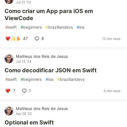
Jul 21 '23
Como criar um App para iOS em
ViewCode
#
swift
#
beginners
#
braziliandevs
#
ios
47
8
12 min read
Matheus dos Reis de Jesus
Jul 13 '23
Como decodificar JSON em Swift
#
swift
#
beginners
#
ios
#
braziliandevs
7
1
5 min read
Matheus dos Reis de Jesus
Apr 26 '22
Optional em Swift