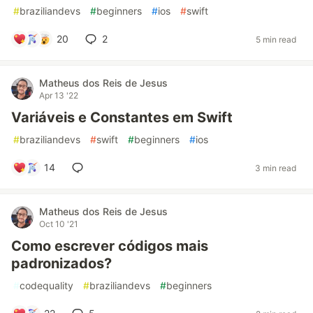
#
braziliandevs
#
beginners
#
ios
#
swift
20
2
5 min read
Matheus dos Reis de Jesus
Apr 13 '22
Variáveis e Constantes em Swift
#
braziliandevs
#
swift
#
beginners
#
ios
14
3 min read
Matheus dos Reis de Jesus
Oct 10 '21
Como escrever códigos mais
padronizados?
#
codequality
#
braziliandevs
#
beginners