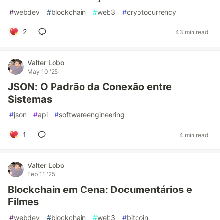
#
webdev
#
blockchain
#
web3
#
cryptocurrency
2
43 min read
Valter Lobo
May 10 '25
JSON: O Padrão da Conexão entre
Sistemas
#
json
#
api
#
softwareengineering
1
4 min read
Valter Lobo
Feb 11 '25
Blockchain em Cena: Documentários e
Filmes
#
webdev
#
blockchain
#
web3
#
bitcoin