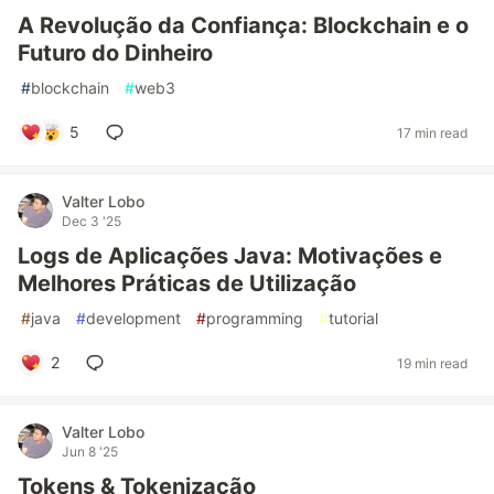
A Revolução da Confiança: Blockchain e o
Futuro do Dinheiro
#
blockchain
#
web3
5
17 min read
Valter Lobo
Dec 3 '25
Logs de Aplicações Java: Motivações e
Melhores Práticas de Utilização
#
java
#
development
#
programming
#
tutorial
2
19 min read
Valter Lobo
Jun 8 '25
Tokens & Tokenização