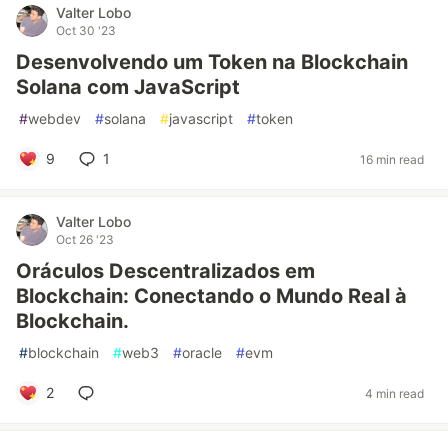
Valter Lobo
Oct 30 '23
Desenvolvendo um Token na Blockchain
Solana com JavaScript
#
webdev
#
solana
#
javascript
#
token
9
1
16 min read
Valter Lobo
Oct 26 '23
Oráculos Descentralizados em
Blockchain: Conectando o Mundo Real à
Blockchain.
#
blockchain
#
web3
#
oracle
#
evm
2
4 min read