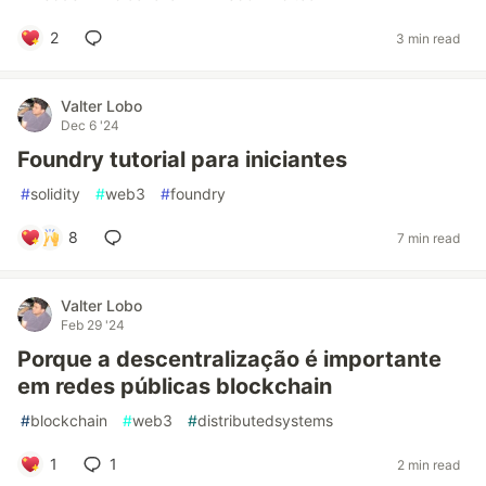
2
3 min read
Valter Lobo
Dec 6 '24
Foundry tutorial para iniciantes
#
solidity
#
web3
#
foundry
8
7 min read
Valter Lobo
Feb 29 '24
Porque a descentralização é importante
em redes públicas blockchain
#
blockchain
#
web3
#
distributedsystems
1
1
2 min read