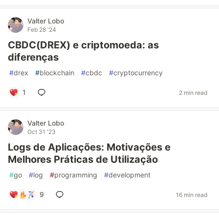
Valter Lobo
Feb 28 '24
CBDC(DREX) e criptomoeda: as
diferenças
#
drex
#
blockchain
#
cbdc
#
cryptocurrency
1
2 min read
Valter Lobo
Oct 31 '23
Logs de Aplicações: Motivações e
Melhores Práticas de Utilização
#
go
#
log
#
programming
#
development
9
16 min read