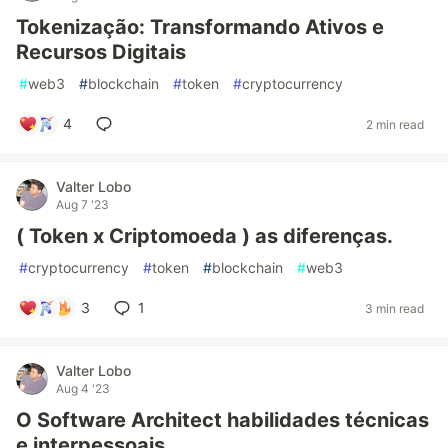
Tokenização: Transformando Ativos e
Recursos Digitais
#
web3
#
blockchain
#
token
#
cryptocurrency
4
2 min read
Valter Lobo
Aug 7 '23
( Token x Criptomoeda ) as diferenças.
#
cryptocurrency
#
token
#
blockchain
#
web3
3
1
3 min read
Valter Lobo
Aug 4 '23
O Software Architect habilidades técnicas
e interpessoais