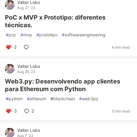
Valter Lobo
Aug 27 '23
PoC x MVP x Prototipo: diferentes
técnicas.
#
poc
#
mvp
#
prototipo
#
softwareengineering
2
4 min read
Valter Lobo
Aug 26 '23
Web3.py: Desenvolvendo app clientes
para Ethereum com Python
#
python
#
etherum
#
blockchain
#
web3py
3
2
5 min read
Valter Lobo
Aug 7 '23