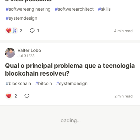
#
softwareengineering
#
softwarearchitect
#
skills
#
systemdesign
2
1
4 min read
Valter Lobo
Jul 31 '23
Qual o principal problema que a tecnologia
blockchain resolveu?
#
blockchain
#
bitcoin
#
systemdesign
2
2 min read
loading...