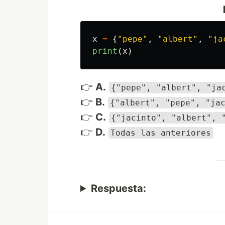
x
=
{
"
pepe
"
,
"
albert
"
,
"
ja
print
(
x
)
👉
A.
{"pepe", "albert", "ja
👉
B.
{"albert", "pepe", "ja
👉
C.
{"jacinto", "albert", 
👉
D.
Todas las anteriores
Respuesta: