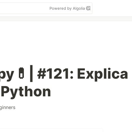
Powered by Algolia
py💊| #121: Explica
 Python
ginners