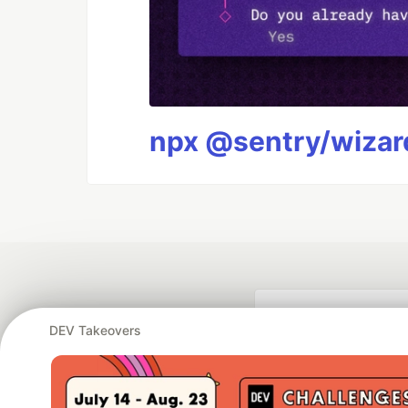
npx @sentry/wizard
DEV Takeovers