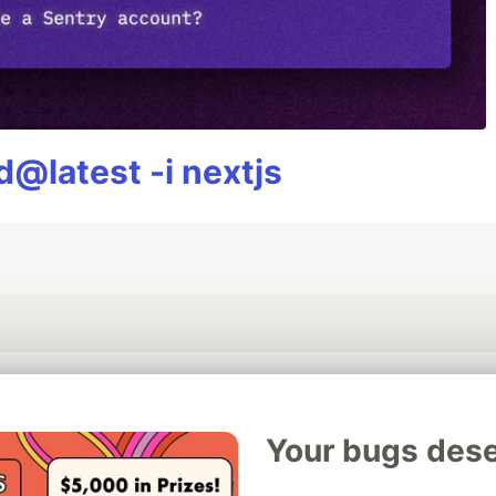
@latest -i nextjs
💎 DEV Diamond Sponsors
Your bugs dese
Thank you to our Diamond Sponsors for supporting the DEV Community