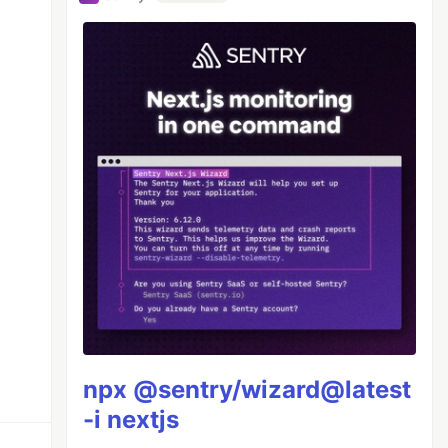
npx @sentry/wizard@latest
-i nextjs