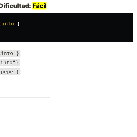
Dificultad:
Fácil
cinto
"
}
cinto"}
cinto"}
"pepe"}