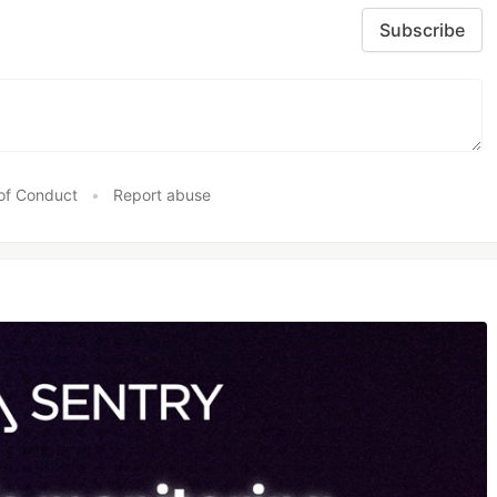
Subscribe
of Conduct
•
Report abuse