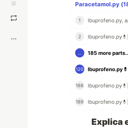
Paracetamol.py (18
Save
1
Boost
Ibuprofeno.py💊|
2
185 more parts..
...
Ibuprofeno.py💊
120
Ibuprofeno.py💊|
188
Ibuprofeno.py💊|
189
Explica 