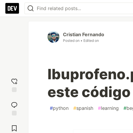
Cristian Fernando
Posted on
• Edited on
Ibuprofeno.
este código
Add
reaction
#
python
#
spanish
#
learning
#
be
Jump to
Comments