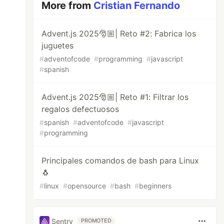
More from
Cristian Fernando
Advent.js 2025🎅🏼| Reto #2: Fabrica los
juguetes
#
adventofcode
#
programming
#
javascript
#
spanish
Advent.js 2025🎅🏼| Reto #1: Filtrar los
regalos defectuosos
#
spanish
#
adventofcode
#
javascript
#
programming
Principales comandos de bash para Linux
🐧
#
linux
#
opensource
#
bash
#
beginners
Sentry
PROMOTED