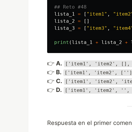
lista_1
=
[
"
item1
"
,
"
item2
lista_2
=
[]
lista_3
=
[
"
item3
"
,
"
item4
print
(
lista_1
+
lista_2
+
👉
A.
['item1', 'item2', [],
👉
B.
['item1', 'item2', [''
👉
C.
['item1', 'item2', 'it
👉
D.
['item1', 'item2', '',
Respuesta en el primer coment