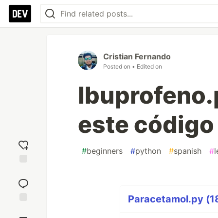
Cristian Fernando
Posted on
• Edited on
Ibuprofeno.
este código
#
beginners
#
python
#
spanish
#
l
Add
reaction
Paracetamol.py (18
Jump to