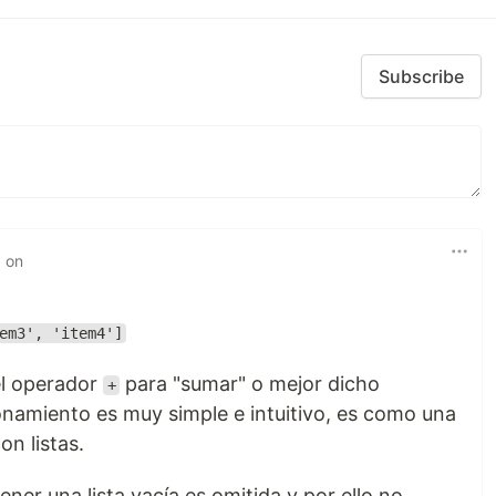
Subscribe
d on
em3', 'item4']
el operador
para "sumar" o mejor dicho
+
onamiento es muy simple e intuitivo, es como una
on listas.
ener una lista vacía es omitida y por ello no