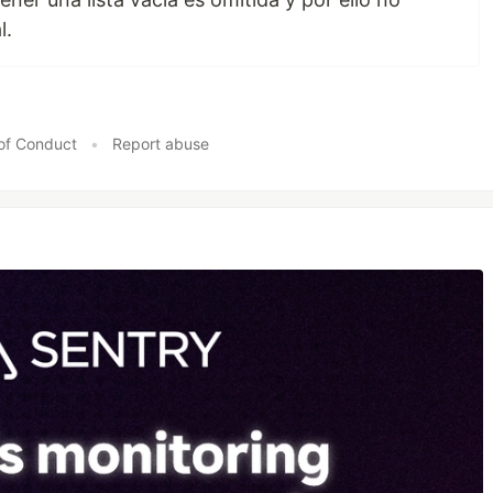
l.
of Conduct
•
Report abuse