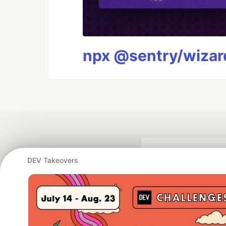
npx @sentry/wizard
DEV Takeovers