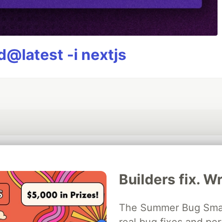
@latest -i nextjs
💎 DEV Diamond Sponsors
Builders fix. Wr
Thank you to our Diamond Sponsors for supporting the DEV Community
The Summer Bug Smash