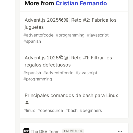
More from
Cristian Fernando
Advent.js 2025🎅🏼| Reto #2: Fabrica los
juguetes
#
adventofcode
#
programming
#
javascript
#
spanish
Advent.js 2025🎅🏼| Reto #1: Filtrar los
regalos defectuosos
#
spanish
#
adventofcode
#
javascript
#
programming
Principales comandos de bash para Linux
🐧
#
linux
#
opensource
#
bash
#
beginners
The DEV Team
PROMOTED