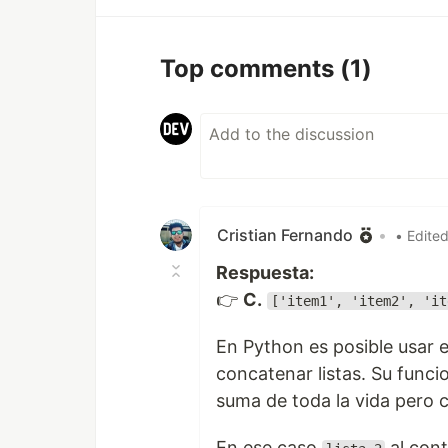
Top comments
(1)
Cristian Fernando
•
• Edite
Respuesta:
👉
C.
['item1', 'item2', 'it
En Python es posible usar 
concatenar listas. Su funci
suma de toda la vida pero c
En ese caso
al cont