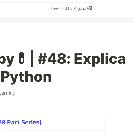
Powered by Algolia
py💊| #48: Explica
 Python
earning
9 Part Series)