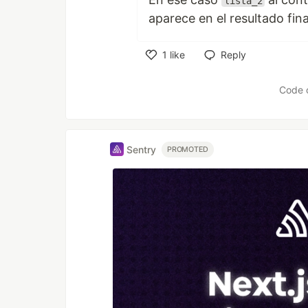
lista_2
aparece en el resultado fina
1
like
Reply
Like
Code 
Sentry
PROMOTED