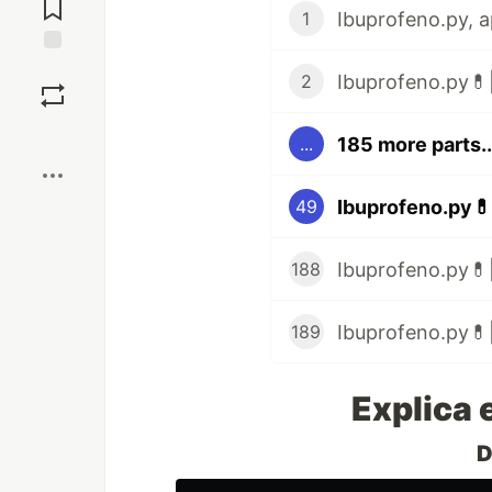
Comments
1
Save
Ibuprofeno.py💊|
2
Boost
185 more parts..
...
Ibuprofeno.py💊
49
Ibuprofeno.py💊|
188
Ibuprofeno.py💊|
189
Explica 
D