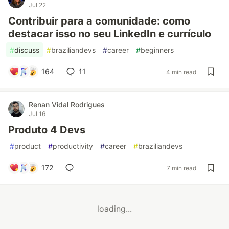
Jul 22
Contribuir para a comunidade: como
destacar isso no seu LinkedIn e currículo
#
discuss
#
braziliandevs
#
career
#
beginners
164
11
4 min read
Renan Vidal Rodrigues
Jul 16
Produto 4 Devs
#
product
#
productivity
#
career
#
braziliandevs
172
7 min read
loading...