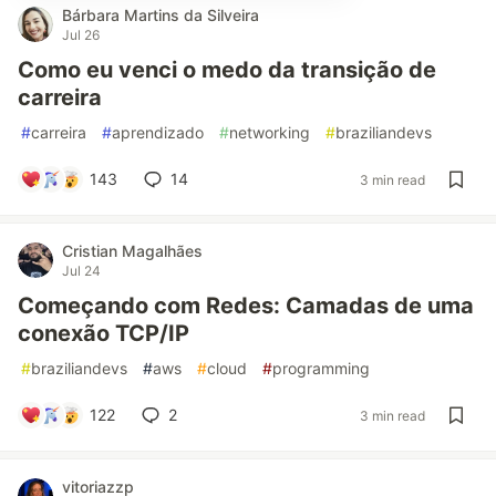
Bárbara Martins da Silveira
Jul 26
Como eu venci o medo da transição de
carreira
#
carreira
#
aprendizado
#
networking
#
braziliandevs
143
14
3 min read
Cristian Magalhães
Jul 24
Começando com Redes: Camadas de uma
conexão TCP/IP
#
braziliandevs
#
aws
#
cloud
#
programming
122
2
3 min read
vitoriazzp