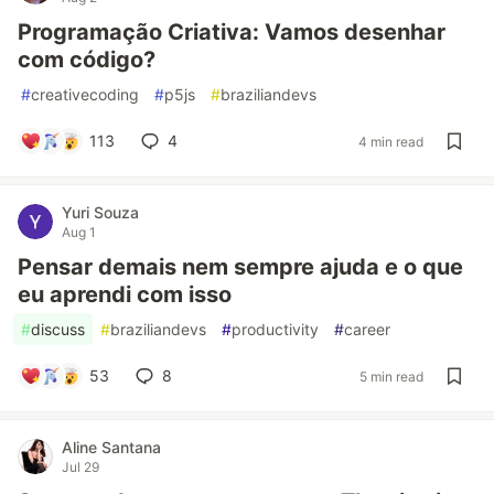
Programação Criativa: Vamos desenhar
com código?
#
creativecoding
#
p5js
#
braziliandevs
113
4
4 min read
Yuri Souza
Aug 1
Pensar demais nem sempre ajuda e o que
eu aprendi com isso
#
discuss
#
braziliandevs
#
productivity
#
career
53
8
5 min read
Aline Santana
Jul 29