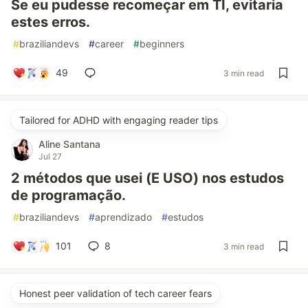
Se eu pudesse recomeçar em TI, evitaria
estes erros.
#
braziliandevs
#
career
#
beginners
49
3 min read
Tailored for ADHD with engaging reader tips
Aline Santana
Jul 27
2 métodos que usei (E USO) nos estudos
de programação.
#
braziliandevs
#
aprendizado
#
estudos
101
8
3 min read
Honest peer validation of tech career fears