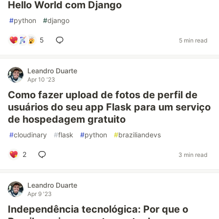
Hello World com Django
#
python
#
django
5
5 min read
Leandro Duarte
Apr 10 '23
Como fazer upload de fotos de perfil de
usuários do seu app Flask para um serviço
de hospedagem gratuito
#
cloudinary
#
flask
#
python
#
braziliandevs
2
3 min read
Leandro Duarte
Apr 9 '23
Independência tecnológica: Por que o