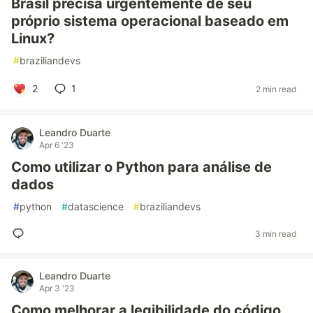
Brasil precisa urgentemente de seu
próprio sistema operacional baseado em
Linux?
#
braziliandevs
2
1
2 min read
Leandro Duarte
Apr 6 '23
Como utilizar o Python para análise de
dados
#
python
#
datascience
#
braziliandevs
3 min read
Leandro Duarte
Apr 3 '23
Como melhorar a legibilidade do código