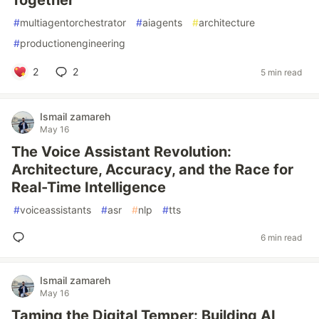
Together
#
multiagentorchestrator
#
aiagents
#
architecture
#
productionengineering
2
2
5 min read
Ismail zamareh
May 16
The Voice Assistant Revolution:
Architecture, Accuracy, and the Race for
Real-Time Intelligence
#
voiceassistants
#
asr
#
nlp
#
tts
6 min read
Ismail zamareh
May 16
Taming the Digital Temper: Building AI