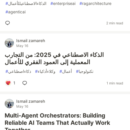
#
الذكاءالاصطناعيللأعمال
#
enterpriseai
#
ragarchitecture
#
agenticai
2 min read
Ismail zamareh
May 16
الذكاء الاصطناعي في 2025: من التجارب
المعملية إلى العمود الفقري للأعمال
#
ذكاءاصطناعي
#
وكلاءأذكياء
#
أعمال
#
تكنولوجيا
1
1 min read
Ismail zamareh
May 16
Multi-Agent Orchestrators: Building
Reliable AI Teams That Actually Work