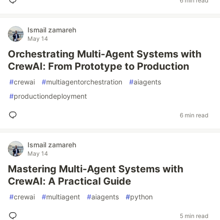
6 min read
Ismail zamareh
May 14
Orchestrating Multi-Agent Systems with
CrewAI: From Prototype to Production
#
crewai
#
multiagentorchestration
#
aiagents
#
productiondeployment
6 min read
Ismail zamareh
May 14
Mastering Multi-Agent Systems with
CrewAI: A Practical Guide
#
crewai
#
multiagent
#
aiagents
#
python
5 min read