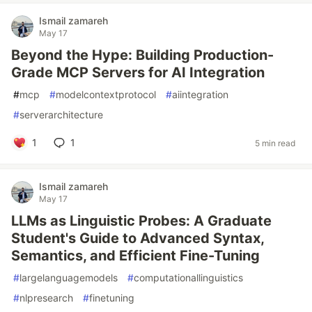
Ismail zamareh
May 17
Beyond the Hype: Building Production-
Grade MCP Servers for AI Integration
#
mcp
#
modelcontextprotocol
#
aiintegration
#
serverarchitecture
1
1
5 min read
Ismail zamareh
May 17
LLMs as Linguistic Probes: A Graduate
Student's Guide to Advanced Syntax,
Semantics, and Efficient Fine-Tuning
#
largelanguagemodels
#
computationallinguistics
#
nlpresearch
#
finetuning