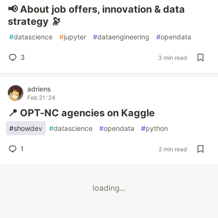
📢 About job offers, innovation & data
strategy 🔭
#
datascience
#
jupyter
#
dataengineering
#
opendata
3
3 min read
adriens
Feb 21 '24
📍 OPT-NC agencies on Kaggle
#
showdev
#
datascience
#
opendata
#
python
1
2 min read
loading...