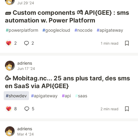
Jul 29 '24
🧱 Custom components 💏 API{GEE} : sms
automation w. Power Platform
#
powerplatform
#
googlecloud
#
nocode
#
apigateway
2
2
1 min read
adriens
Jun 17 '24
🥳 Mobitag.nc... 25 ans plus tard, des sms
en SaaS via API{GEE}
#
showdev
#
apigateway
#
api
#
saas
8
5
2 min read
adriens
Mar 4 '24