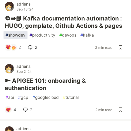
adriens
Sep 18 '24
🔁➡️📘 Kafka documentation automation :
HUGO, gomplate, Github Actions & pages
#
showdev
#
productivity
#
devops
#
kafka
2
2
3 min read
adriens
Sep 2 '24
🔑 APIGEE 101: onboarding &
authentication
#
api
#
gcp
#
googlecloud
#
tutorial
4
2
2 min read
adriens