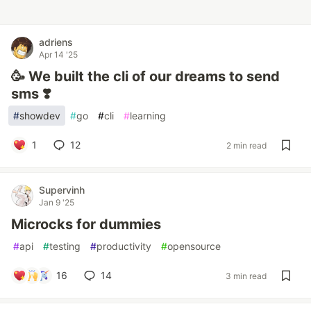
adriens
Apr 14 '25
🥳 We built the cli of our dreams to send
sms ❣️
#
showdev
#
go
#
cli
#
learning
1
12
2 min read
Supervinh
Jan 9 '25
Microcks for dummies
#
api
#
testing
#
productivity
#
opensource
16
14
3 min read