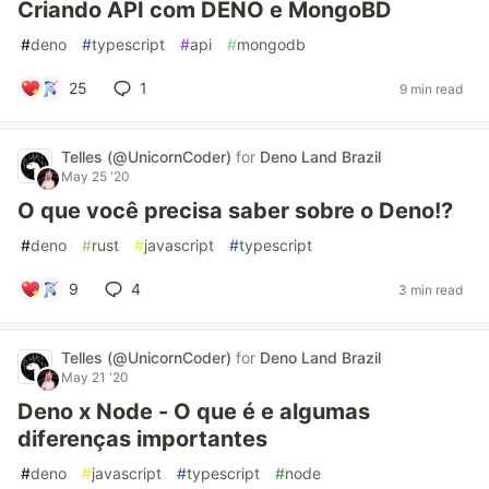
Criando API com DENO e MongoBD
#
deno
#
typescript
#
api
#
mongodb
25
1
9 min read
Telles (@UnicornCoder)
for
Deno Land Brazil
May 25 '20
O que você precisa saber sobre o Deno!?
#
deno
#
rust
#
javascript
#
typescript
9
4
3 min read
Telles (@UnicornCoder)
for
Deno Land Brazil
May 21 '20
Deno x Node - O que é e algumas
diferenças importantes
#
deno
#
javascript
#
typescript
#
node