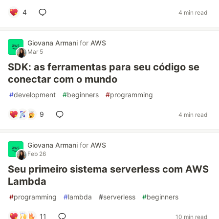
4
4 min read
Giovana Armani
for
AWS
Mar 5
SDK: as ferramentas para seu código se
conectar com o mundo
#
development
#
beginners
#
programming
9
4 min read
Giovana Armani
for
AWS
Feb 26
Seu primeiro sistema serverless com AWS
Lambda
#
programming
#
lambda
#
serverless
#
beginners
11
10 min read