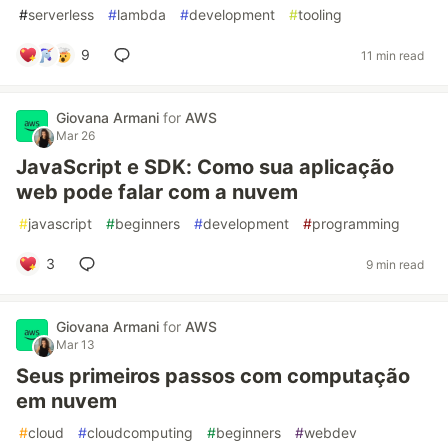
#
serverless
#
lambda
#
development
#
tooling
9
11 min read
Giovana Armani
for
AWS
Mar 26
JavaScript e SDK: Como sua aplicação
web pode falar com a nuvem
#
javascript
#
beginners
#
development
#
programming
3
9 min read
Giovana Armani
for
AWS
Mar 13
Seus primeiros passos com computação
em nuvem
#
cloud
#
cloudcomputing
#
beginners
#
webdev