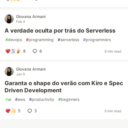
Giovana Armani
Feb 4
A verdade oculta por trás do Serverless
#
devops
#
programming
#
serverless
#
programmers
8
6
6 min read
Giovana Armani
Jan 9
Garanta o shape do verão com Kiro e Spec
Driven Development
#
ai
#
aws
#
productivity
#
beginners
5
3
6 min read