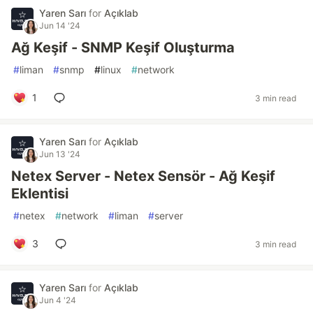
Yaren Sarı
for
Açıklab
Jun 14 '24
Ağ Keşif - SNMP Keşif Oluşturma
#
liman
#
snmp
#
linux
#
network
1
3 min read
Yaren Sarı
for
Açıklab
Jun 13 '24
Netex Server - Netex Sensör - Ağ Keşif
Eklentisi
#
netex
#
network
#
liman
#
server
3
3 min read
Yaren Sarı
for
Açıklab
Jun 4 '24