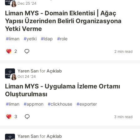
Dec 25 '24
Liman MYS - Domain Eklentisi | Ağaç
Yapısı Üzerinden Belirli Organizasyona
Yetki Verme
#
liman
#
yetki
#
ldap
#
role
2
2 min read
Yaren Sarı
for
Açıklab
Oct 24 '24
Liman MYS - Uygulama İzleme Ortamı
Oluşturulması
#
liman
#
appmon
#
clickhouse
#
exporter
3
3 min read
Yaren Sarı
for
Açıklab