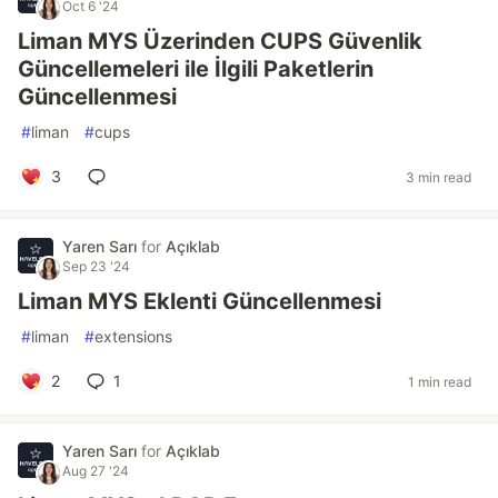
Oct 6 '24
Liman MYS Üzerinden CUPS Güvenlik
Güncellemeleri ile İlgili Paketlerin
Güncellenmesi
#
liman
#
cups
3
3 min read
Yaren Sarı
for
Açıklab
Sep 23 '24
Liman MYS Eklenti Güncellenmesi
#
liman
#
extensions
2
1
1 min read
Yaren Sarı
for
Açıklab
Aug 27 '24