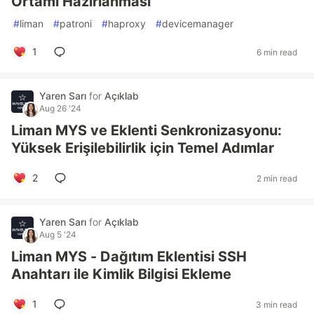
Ortamı Hazırlanması
#
liman
#
patroni
#
haproxy
#
devicemanager
1
6 min read
Yaren Sarı
for
Açıklab
Aug 26 '24
Liman MYS ve Eklenti Senkronizasyonu:
Yüksek Erişilebilirlik için Temel Adımlar
2
2 min read
Yaren Sarı
for
Açıklab
Aug 5 '24
Liman MYS - Dağıtım Eklentisi SSH
Anahtarı ile Kimlik Bilgisi Ekleme
1
3 min read