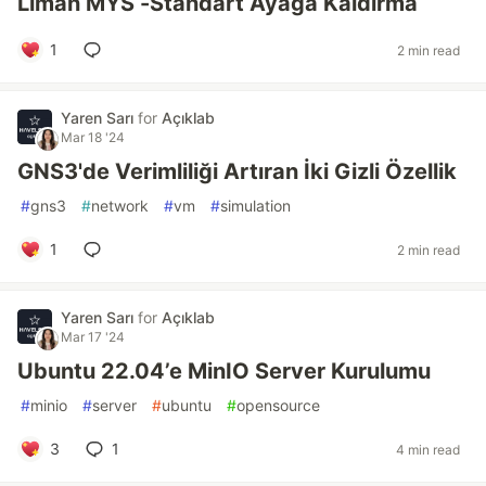
Liman MYS -Standart Ayağa Kaldırma
1
2 min read
Yaren Sarı
for
Açıklab
Mar 18 '24
GNS3'de Verimliliği Artıran İki Gizli Özellik
#
gns3
#
network
#
vm
#
simulation
1
2 min read
Yaren Sarı
for
Açıklab
Mar 17 '24
Ubuntu 22.04’e MinIO Server Kurulumu
#
minio
#
server
#
ubuntu
#
opensource
3
1
4 min read