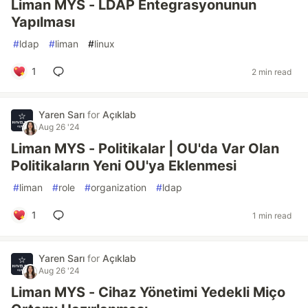
Liman MYS - LDAP Entegrasyonunun
Yapılması
#
ldap
#
liman
#
linux
1
2 min read
Yaren Sarı
for
Açıklab
Aug 26 '24
Liman MYS - Politikalar | OU'da Var Olan
Politikaların Yeni OU'ya Eklenmesi
#
liman
#
role
#
organization
#
ldap
1
1 min read
Yaren Sarı
for
Açıklab
Aug 26 '24
Liman MYS - Cihaz Yönetimi Yedekli Miço