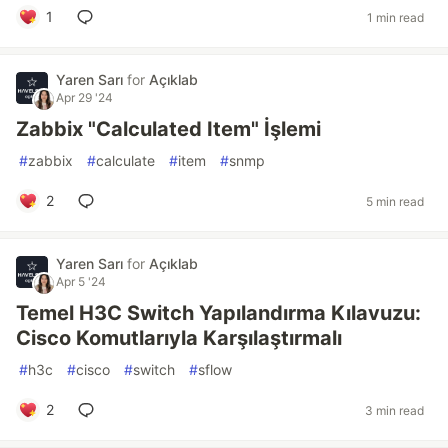
1
1 min read
Yaren Sarı
for
Açıklab
Apr 29 '24
Zabbix "Calculated Item" İşlemi
#
zabbix
#
calculate
#
item
#
snmp
2
5 min read
Yaren Sarı
for
Açıklab
Apr 5 '24
Temel H3C Switch Yapılandırma Kılavuzu:
Cisco Komutlarıyla Karşılaştırmalı
#
h3c
#
cisco
#
switch
#
sflow
2
3 min read