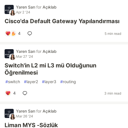
Yaren Sarı
for
Açıklab
Apr 2 '24
Cisco'da Default Gateway Yapılandırması
4
5 min read
Yaren Sarı
for
Açıklab
Mar 27 '24
Switch'in L2 mi L3 mü Olduğunun
Öğrenilmesi
#
switch
#
layer2
#
layer3
#
routing
4
3 min read
Yaren Sarı
for
Açıklab
Mar 26 '24
Liman MYS -Sözlük