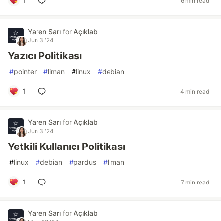
1
6 min read
Yaren Sarı
for
Açıklab
Jun 3 '24
Yazıcı Politikası
#
pointer
#
liman
#
linux
#
debian
1
4 min read
Yaren Sarı
for
Açıklab
Jun 3 '24
Yetkili Kullanıcı Politikası
#
linux
#
debian
#
pardus
#
liman
1
7 min read
Yaren Sarı
for
Açıklab