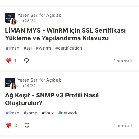
Yaren Sarı
for
Açıklab
Jun 28 '24
LİMAN MYS - WinRM için SSL Sertifikası
Yükleme ve Yapılandırma Kılavuzu
#
liman
#
ssl
#
winrm
#
certification
1
3 min read
Yaren Sarı
for
Açıklab
Jun 14 '24
Ağ Keşif - SNMP v3 Profili Nasıl
Oluşturulur?
#
liman
#
snmp
#
linux
#
network
3
2 min read