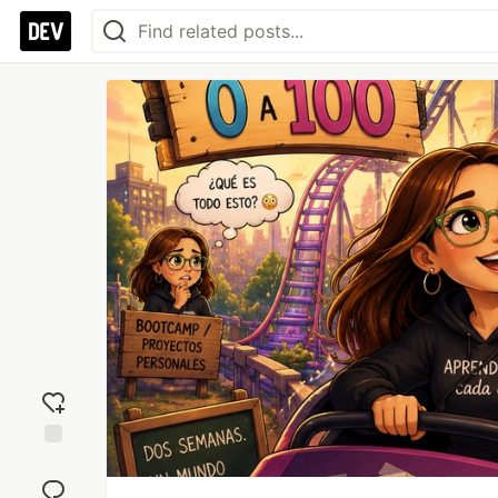
Add
reaction