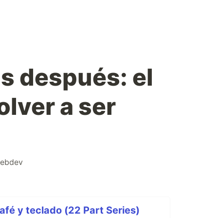
s después: el
olver a ser
e
ebdev
fé y teclado (22 Part Series)