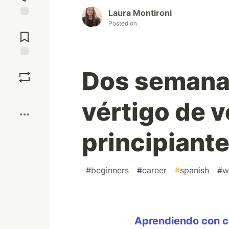
Laura Montironi
Posted on
Jump to
Comments
Save
Dos semana
Boost
vértigo de v
principiant
#
beginners
#
career
#
spanish
#
w
Aprendiendo con ca