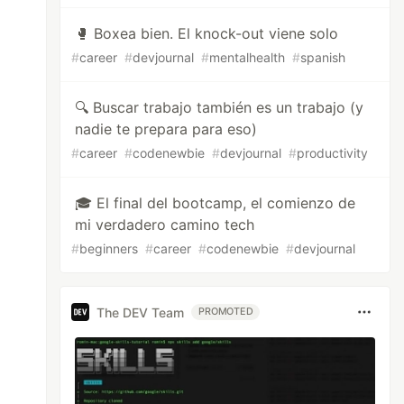
🥊 Boxea bien. El knock-out viene solo
#
career
#
devjournal
#
mentalhealth
#
spanish
🔍 Buscar trabajo también es un trabajo (y
nadie te prepara para eso)
#
career
#
codenewbie
#
devjournal
#
productivity
🎓 El final del bootcamp, el comienzo de
mi verdadero camino tech
#
beginners
#
career
#
codenewbie
#
devjournal
The DEV Team
PROMOTED