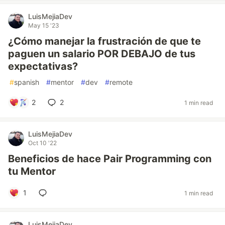
LuisMejiaDev
May 15 '23
¿Cómo manejar la frustración de que te
paguen un salario POR DEBAJO de tus
expectativas?
#
spanish
#
mentor
#
dev
#
remote
2
2
1 min read
LuisMejiaDev
Oct 10 '22
Beneficios de hace Pair Programming con
tu Mentor
1
1 min read
LuisMejiaDev