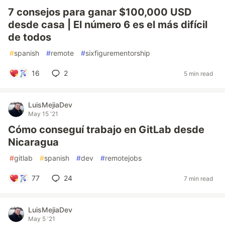
7 consejos para ganar $100,000 USD
desde casa | El número 6 es el más difícil
de todos
#
spanish
#
remote
#
sixfigurementorship
16
2
5 min read
LuisMejiaDev
May 15 '21
Cómo conseguí trabajo en GitLab desde
Nicaragua
#
gitlab
#
spanish
#
dev
#
remotejobs
77
24
7 min read
LuisMejiaDev
May 5 '21