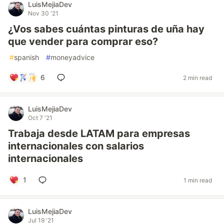
LuisMejiaDev
Nov 30 '21
¿Vos sabes cuántas pinturas de uña hay
que vender para comprar eso?
#
spanish
#
moneyadvice
6
2 min read
LuisMejiaDev
Oct 7 '21
Trabaja desde LATAM para empresas
internacionales con salarios
internacionales
1
1 min read
LuisMejiaDev
Jul 19 '21