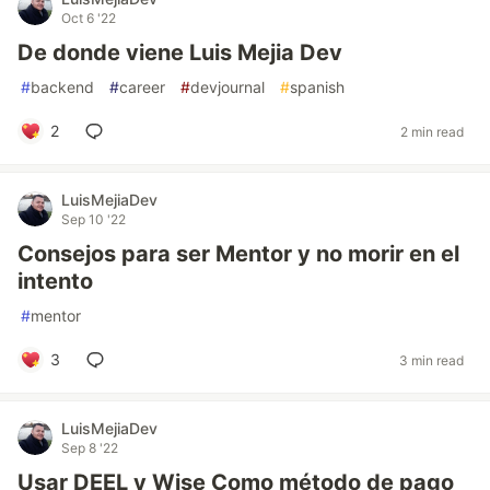
Oct 6 '22
De donde viene Luis Mejia Dev
#
backend
#
career
#
devjournal
#
spanish
2
2 min read
LuisMejiaDev
Sep 10 '22
Consejos para ser Mentor y no morir en el
intento
#
mentor
3
3 min read
LuisMejiaDev
Sep 8 '22
Usar DEEL y Wise Como método de pago