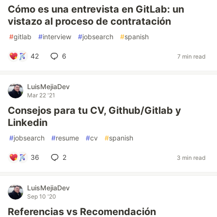
Cómo es una entrevista en GitLab: un
vistazo al proceso de contratación
#
gitlab
#
interview
#
jobsearch
#
spanish
42
6
7 min read
LuisMejiaDev
Mar 22 '21
Consejos para tu CV, Github/Gitlab y
Linkedin
#
jobsearch
#
resume
#
cv
#
spanish
36
2
3 min read
LuisMejiaDev
Sep 10 '20
Referencias vs Recomendación