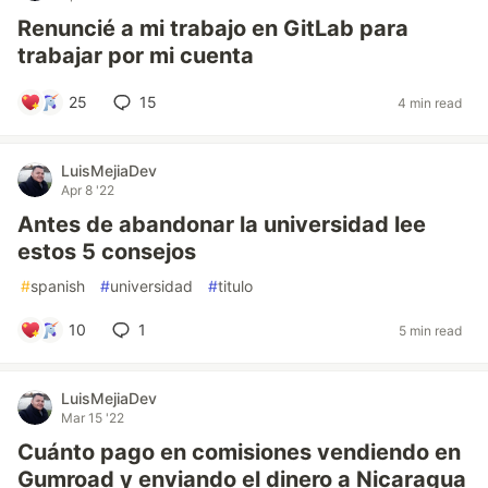
Renuncié a mi trabajo en GitLab para
trabajar por mi cuenta
25
15
4 min read
LuisMejiaDev
Apr 8 '22
Antes de abandonar la universidad lee
estos 5 consejos
#
spanish
#
universidad
#
titulo
10
1
5 min read
LuisMejiaDev
Mar 15 '22
Cuánto pago en comisiones vendiendo en
Gumroad y enviando el dinero a Nicaragua