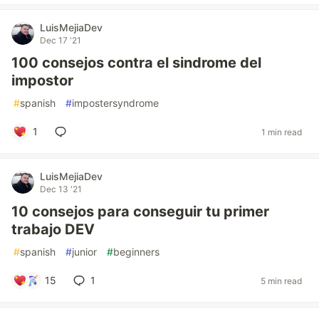
LuisMejiaDev
Dec 17 '21
100 consejos contra el sindrome del
impostor
#
spanish
#
impostersyndrome
1
1 min read
LuisMejiaDev
Dec 13 '21
10 consejos para conseguir tu primer
trabajo DEV
#
spanish
#
junior
#
beginners
15
1
5 min read