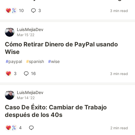
10
3
3 min read
LuisMejiaDev
Mar 15 '22
Cómo Retirar Dinero de PayPal usando
Wise
#
paypal
#
spanish
#
wise
3
16
3 min read
LuisMejiaDev
Mar 14 '22
Caso De Éxito: Cambiar de Trabajo
después de los 40s
4
2 min read