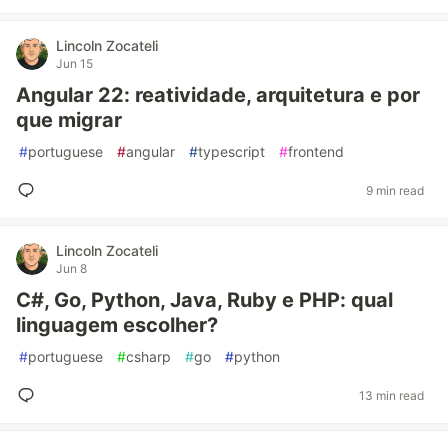
Lincoln Zocateli
Jun 15
Angular 22: reatividade, arquitetura e por
que migrar
#
portuguese
#
angular
#
typescript
#
frontend
9 min read
Lincoln Zocateli
Jun 8
C#, Go, Python, Java, Ruby e PHP: qual
linguagem escolher?
#
portuguese
#
csharp
#
go
#
python
13 min read