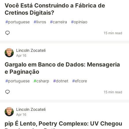
Você Está Construindo a Fábrica de
Cretinos Digitais?
#
portuguese
#
livros
#
carreira
#
opiniao
15 min read
Lincoln Zocateli
Apr 16
Gargalo em Banco de Dados: Mensageria
e Paginação
#
portuguese
#
csharp
#
dotnet
#
efcore
15 min read
Lincoln Zocateli
Apr 16
pip É Lento, Poetry Complexo: UV Chegou