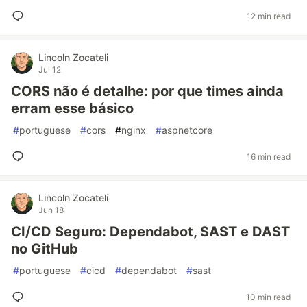
12 min read
Lincoln Zocateli
Jul 12
CORS não é detalhe: por que times ainda
erram esse básico
#
portuguese
#
cors
#
nginx
#
aspnetcore
16 min read
Lincoln Zocateli
Jun 18
CI/CD Seguro: Dependabot, SAST e DAST
no GitHub
#
portuguese
#
cicd
#
dependabot
#
sast
10 min read