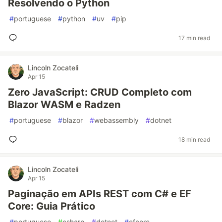
Resolvendo o Python
#
portuguese
#
python
#
uv
#
pip
17 min read
Lincoln Zocateli
Apr 15
Zero JavaScript: CRUD Completo com
Blazor WASM e Radzen
#
portuguese
#
blazor
#
webassembly
#
dotnet
18 min read
Lincoln Zocateli
Apr 15
Paginação em APIs REST com C# e EF
Core: Guia Prático
#
portuguese
#
csharp
#
dotnet
#
efcore