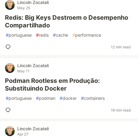
Lincoln Zocateli
May 25
Redis: Big Keys Destroem o Desempenho
Compartilhado
#
portuguese
#
redis
#
cache
#
performance
12 min read
Lincoln Zocateli
May 11
Podman Rootless em Produção:
Substituindo Docker
#
portuguese
#
podman
#
docker
#
containers
16 min read
Lincoln Zocateli
Apr 27