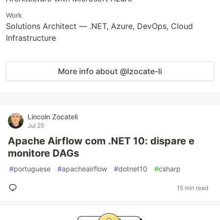
Work
Solutions Architect — .NET, Azure, DevOps, Cloud
Infrastructure
More info about @lzocate-li
Lincoln Zocateli
Jul 25
Apache Airflow com .NET 10: dispare e
monitore DAGs
#
portuguese
#
apacheairflow
#
dotnet10
#
csharp
15 min read