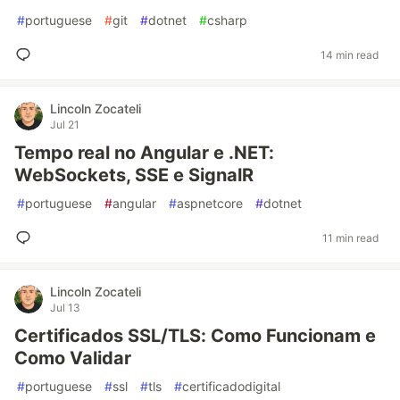
#
portuguese
#
git
#
dotnet
#
csharp
14 min read
Lincoln Zocateli
Jul 21
Tempo real no Angular e .NET:
WebSockets, SSE e SignalR
#
portuguese
#
angular
#
aspnetcore
#
dotnet
11 min read
Lincoln Zocateli
Jul 13
Certificados SSL/TLS: Como Funcionam e
Como Validar
#
portuguese
#
ssl
#
tls
#
certificadodigital