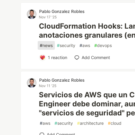
Pablo Gonzalez Robles
Nov 17 '25
CloudFormation Hooks: L
anotaciones granulares (en
#
news
#
security
#
aws
#
devops
1
reaction
Add Comment
Pablo Gonzalez Robles
Nov 11 '25
Servicios de AWS que un C
Engineer debe dominar, a
"servicios de seguridad" pe
#
aws
#
security
#
architecture
#
cloud
Add Comment