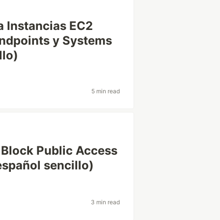
a Instancias EC2
endpoints y Systems
llo)
5 min read
 Block Public Access
español sencillo)
3 min read