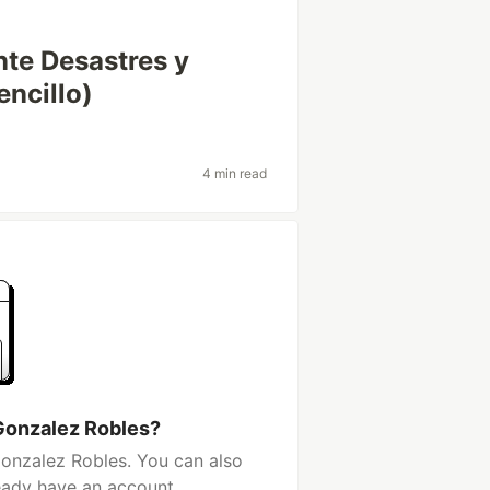
nte Desastres y
ncillo)
4 min read
Gonzalez Robles?
onzalez Robles. You can also
ready have an account.