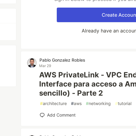
Create Accoun
Already have an accou
Pablo Gonzalez Robles
Mar 29
AWS PrivateLink - VPC End
Interface para acceso a A
sencillo) - Parte 2
#
architecture
#
aws
#
networking
#
tutorial
Add Comment