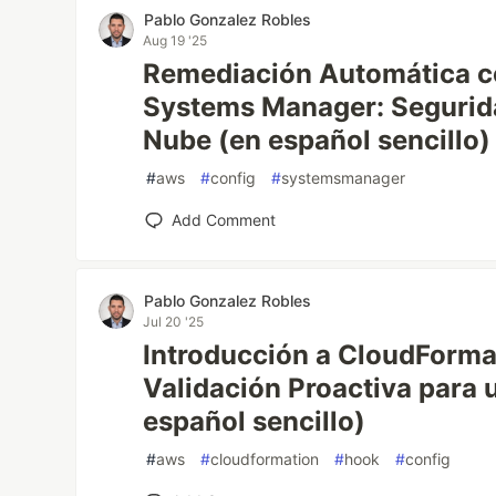
Pablo Gonzalez Robles
Aug 19 '25
Remediación Automática c
Systems Manager: Segurida
Nube (en español sencillo)
#
aws
#
config
#
systemsmanager
Add Comment
Pablo Gonzalez Robles
Jul 20 '25
Introducción a CloudForma
Validación Proactiva para
español sencillo)
#
aws
#
cloudformation
#
hook
#
config