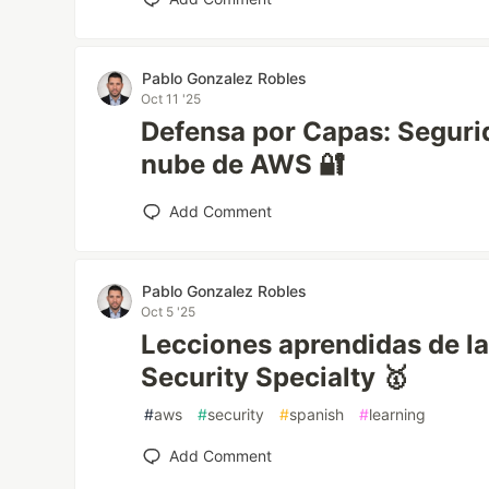
Pablo Gonzalez Robles
Oct 11 '25
Defensa por Capas: Seguri
nube de AWS 🔐
Add Comment
Pablo Gonzalez Robles
Oct 5 '25
Lecciones aprendidas de la
Security Specialty 🥇
#
aws
#
security
#
spanish
#
learning
Add Comment