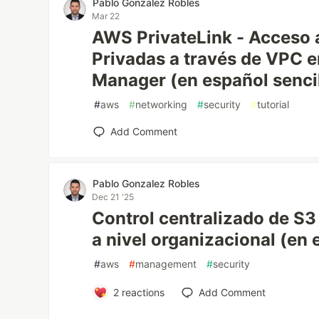
Pablo Gonzalez Robles
Mar 22
AWS PrivateLink - Acceso 
Privadas a través de VPC 
Manager (en español senci
#
aws
#
networking
#
security
#
tutorial
Add Comment
Pablo Gonzalez Robles
Dec 21 '25
Control centralizado de S3
a nivel organizacional (en 
#
aws
#
management
#
security
2
reactions
Add Comment