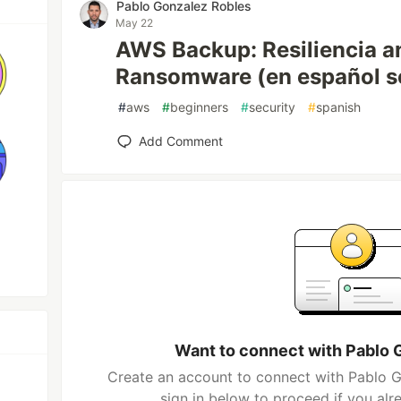
Pablo Gonzalez Robles
May 22
AWS Backup: Resiliencia a
Ransomware (en español se
#
aws
#
beginners
#
security
#
spanish
Add Comment
Want to connect with Pablo 
Create an account to connect with Pablo G
sign in below to proceed if you al