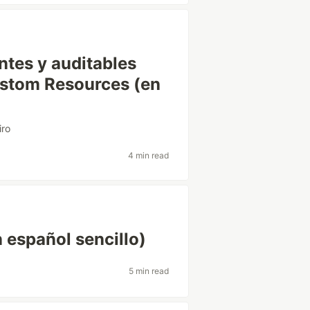
ntes y auditables
stom Resources (en
iro
4 min read
 español sencillo)
5 min read