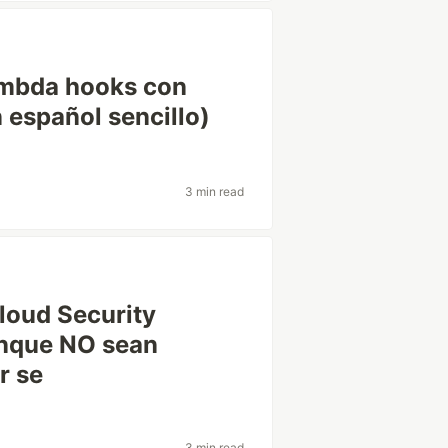
ambda hooks con
 español sencillo)
3 min read
loud Security
unque NO sean
r se
3 min read