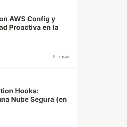
on AWS Config y
d Proactiva en la
5 min read
tion Hooks:
 una Nube Segura (en