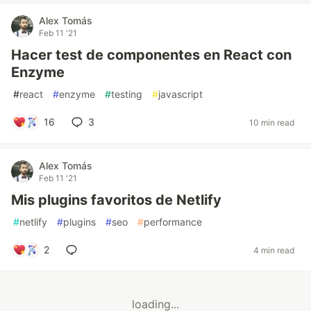
Alex Tomás
Feb 11 '21
Hacer test de componentes en React con
Enzyme
#
react
#
enzyme
#
testing
#
javascript
16
3
10 min read
Alex Tomás
Feb 11 '21
Mis plugins favoritos de Netlify
#
netlify
#
plugins
#
seo
#
performance
2
4 min read
loading...