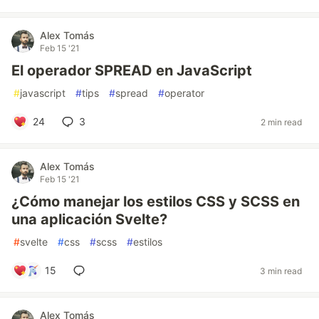
Alex Tomás
Feb 15 '21
El operador SPREAD en JavaScript
#
javascript
#
tips
#
spread
#
operator
24
3
2 min read
Alex Tomás
Feb 15 '21
¿Cómo manejar los estilos CSS y SCSS en
una aplicación Svelte?
#
svelte
#
css
#
scss
#
estilos
15
3 min read
Alex Tomás