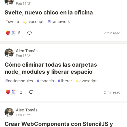
Feb 15 '21
Svelte, nuevo chico en la oficina
#
svelte
#
javascript
#
framework
6
2 min read
Alex Tomás
Feb 15 '21
Cómo eliminar todas las carpetas
node_modules y liberar espacio
#
nodemodules
#
espacio
#
liberar
#
javascript
12
2 min read
Alex Tomás
Feb 15 '21
Crear WebComponents con StencilJS y