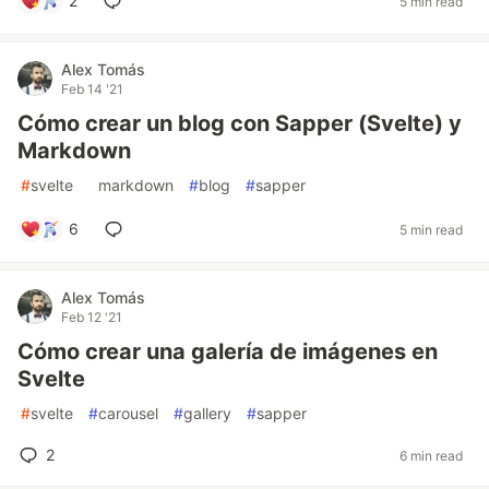
2
5 min read
Alex Tomás
Feb 14 '21
Cómo crear un blog con Sapper (Svelte) y
Markdown
#
svelte
#
markdown
#
blog
#
sapper
6
5 min read
Alex Tomás
Feb 12 '21
Cómo crear una galería de imágenes en
Svelte
#
svelte
#
carousel
#
gallery
#
sapper
2
6 min read