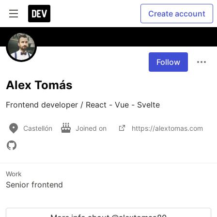
Create account
Follow
Alex Tomás
Frontend developer / React - Vue - Svelte
Castellón
Joined on
https://alextomas.com
Work
Senior frontend