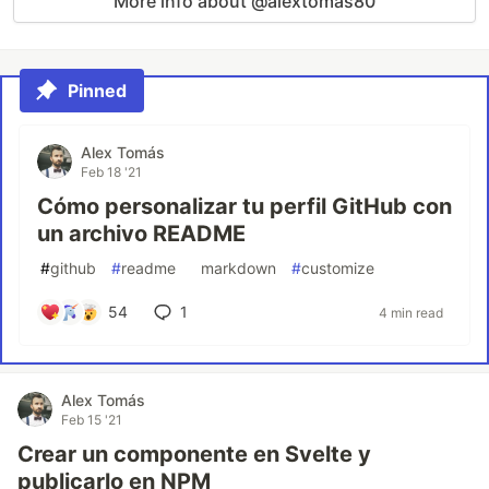
More info about @alextomas80
Pinned
Alex Tomás
Feb 18 '21
Cómo personalizar tu perfil GitHub con
un archivo README
#
github
#
readme
#
markdown
#
customize
54
1
4 min read
Alex Tomás
Feb 15 '21
Crear un componente en Svelte y
publicarlo en NPM