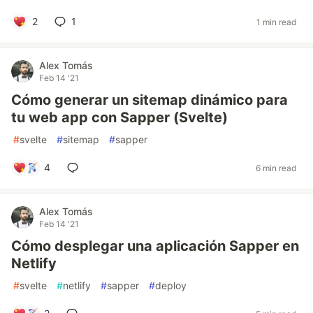
2
1
1 min read
Alex Tomás
Feb 14 '21
Cómo generar un sitemap dinámico para
tu web app con Sapper (Svelte)
#
svelte
#
sitemap
#
sapper
4
6 min read
Alex Tomás
Feb 14 '21
Cómo desplegar una aplicación Sapper en
Netlify
#
svelte
#
netlify
#
sapper
#
deploy