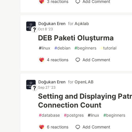
3
reactions
Add Comment
Doğukan Eren
for
Açıklab
Oct 8 '23
DEB Paketi Oluşturma
#
linux
#
debian
#
beginners
#
tutorial
4
reactions
Add Comment
Doğukan Eren
for
OpenLAB
Sep 27 '23
Setting and Displaying Pat
Connection Count
#
database
#
postgres
#
linux
#
beginners
6
reactions
Add Comment