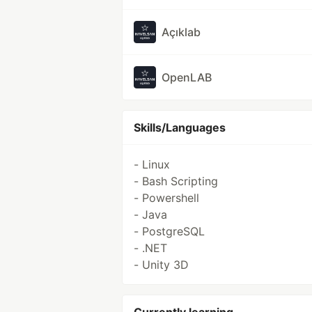
Açıklab
OpenLAB
Skills/Languages
- Linux
- Bash Scripting
- Powershell
- Java
- PostgreSQL
- .NET
- Unity 3D