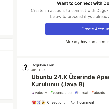
Want to connect with D
Create an account to connect with Doğuka
below to proceed if you alread
Create Accoun
Already have an accou
Doğukan Eren
Jun 11 '25
Ubuntu 24.X Üzerinde Ap
Kurulumu (Java 8)
#
webdev
#
opensource
#
tomcat
#
ubuntu
6
reactions
1
comment