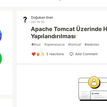
Doğukan Eren
Jun 19 '25
Apache Tomcat Üzerinde 
Yapılandırılması
#
linux
#
opensource
#
tomcat
#
webdev
5
reactions
Add Comment