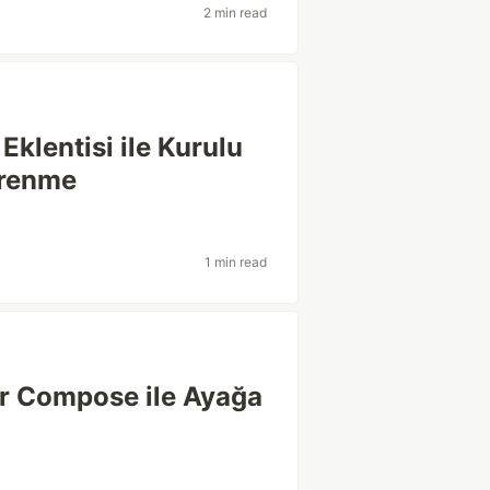
2 min read
klentisi ile Kurulu
ğrenme
1 min read
r Compose ile Ayağa