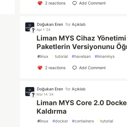
2
reactions
Add Comment
Doğukan Eren
for
Açıklab
Apr 1 '24
Liman MYS Cihaz Yönetimi E
Paketlerin Versiyonunu Ö
#
linux
#
tutorial
#
havelsan
#
limanmys
2
reactions
Add Comment
Doğukan Eren
for
Açıklab
Mar 14 '24
Liman MYS Core 2.0 Docke
Kaldırma
#
linux
#
docker
#
containers
#
tutorial