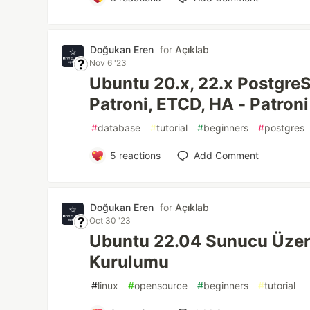
Doğukan Eren
for
Açıklab
Nov 6 '23
Ubuntu 20.x, 22.x PostgreS
Patroni, ETCD, HA - Patron
#
database
#
tutorial
#
beginners
#
postgres
5
reactions
Add Comment
Doğukan Eren
for
Açıklab
Oct 30 '23
Ubuntu 22.04 Sunucu Üzer
Kurulumu
#
linux
#
opensource
#
beginners
#
tutorial