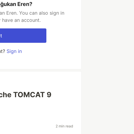
oğukan Eren?
n Eren. You can also sign in
y have an account.
t
nt?
Sign in
ache TOMCAT 9
2 min read