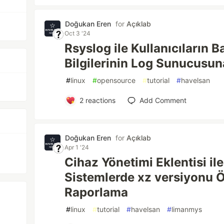
Doğukan Eren
for
Açıklab
Oct 3 '24
Rsyslog ile Kullanıcıların 
Bilgilerinin Log Sunucusun
#
linux
#
opensource
#
tutorial
#
havelsan
2
reactions
Add Comment
Doğukan Eren
for
Açıklab
Apr 1 '24
Cihaz Yönetimi Eklentisi i
Sistemlerde xz versiyonu 
Raporlama
#
linux
#
tutorial
#
havelsan
#
limanmys