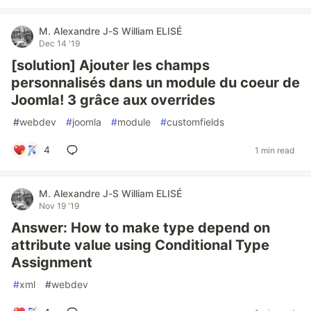
M. Alexandre J-S William ELISÉ
Dec 14 '19
[solution] Ajouter les champs
personnalisés dans un module du coeur de
Joomla! 3 grâce aux overrides
#
webdev
#
joomla
#
module
#
customfields
4
1 min read
M. Alexandre J-S William ELISÉ
Nov 19 '19
Answer: How to make type depend on
attribute value using Conditional Type
Assignment
#
xml
#
webdev