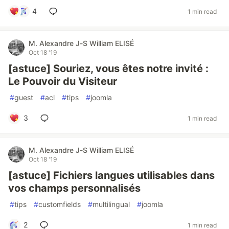
4
1 min read
M. Alexandre J-S William ELISÉ
Oct 18 '19
[astuce] Souriez, vous êtes notre invité :
Le Pouvoir du Visiteur
#
guest
#
acl
#
tips
#
joomla
3
1 min read
M. Alexandre J-S William ELISÉ
Oct 18 '19
[astuce] Fichiers langues utilisables dans
vos champs personnalisés
#
tips
#
customfields
#
multilingual
#
joomla
2
1 min read