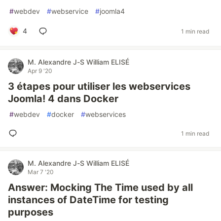
#
webdev
#
webservice
#
joomla4
4
1 min read
M. Alexandre J-S William ELISÉ
Apr 9 '20
3 étapes pour utiliser les webservices
Joomla! 4 dans Docker
#
webdev
#
docker
#
webservices
1 min read
M. Alexandre J-S William ELISÉ
Mar 7 '20
Answer: Mocking The Time used by all
instances of DateTime for testing
purposes