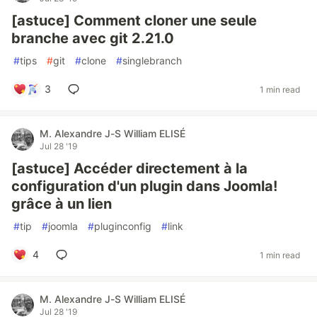
[astuce] Comment cloner une seule
branche avec git 2.21.0
#
tips
#
git
#
clone
#
singlebranch
3
1 min read
M. Alexandre J-S William ELISÉ
Jul 28 '19
[astuce] Accéder directement à la
configuration d'un plugin dans Joomla!
grâce à un lien
#
tip
#
joomla
#
pluginconfig
#
link
4
1 min read
M. Alexandre J-S William ELISÉ
Jul 28 '19