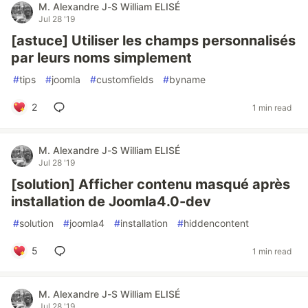
M. Alexandre J-S William ELISÉ
Jul 28 '19
[astuce] Utiliser les champs personnalisés
par leurs noms simplement
#
tips
#
joomla
#
customfields
#
byname
2
1 min read
M. Alexandre J-S William ELISÉ
Jul 28 '19
[solution] Afficher contenu masqué après
installation de Joomla4.0-dev
#
solution
#
joomla4
#
installation
#
hiddencontent
5
1 min read
M. Alexandre J-S William ELISÉ
Jul 28 '19