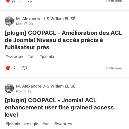
4
1 min read
M. Alexandre J-S William ELISÉ
Mar 17 '20
[plugin] COOPACL - Amélioration des ACL
de Joomla! Niveau d'accès précis à
l'utilisateur près
#
webdev
#
acl
#
joomla
2
1 min read
M. Alexandre J-S William ELISÉ
Nov 3 '19
[plugin] COOPACL - Joomla! ACL
enhancement user fine grained access
level
#
joomla
#
plugin
#
acl
#
webdev