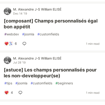
M. Alexandre J-S William ELISÉ
Dec 14 '19
[composant] Champs personnalisés égal
bon appétit
#
webdev
#
joomla
#
customfields
6
1 min read
M. Alexandre J-S William ELISÉ
Jul 28 '19
[astuce] Les champs personnalisés pour
les non-developpeur(se)
#
tips
#
joomla
#
customfields
#
beginners
4
1 min read