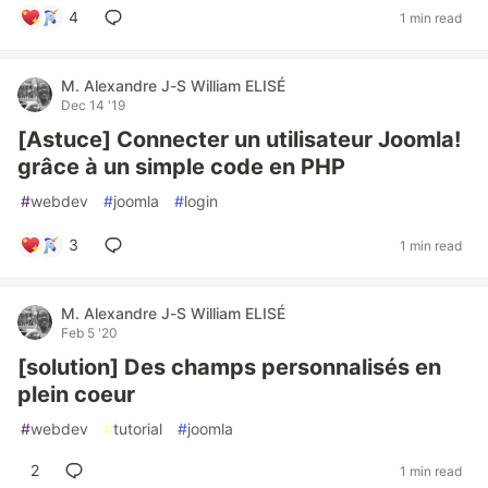
4
1 min read
M. Alexandre J-S William ELISÉ
Dec 14 '19
[Astuce] Connecter un utilisateur Joomla!
grâce à un simple code en PHP
#
webdev
#
joomla
#
login
3
1 min read
M. Alexandre J-S William ELISÉ
Feb 5 '20
[solution] Des champs personnalisés en
plein coeur
#
webdev
#
tutorial
#
joomla
2
1 min read