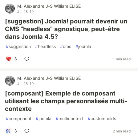
M. Alexandre J-S William ELISÉ
Jul 28 '19
[suggestion] Joomla! pourrait devenir un
CMS "headless" agnostique, peut-être
dans Joomla 4.5?
#
suggestion
#
headless
#
cms
#
joomla
3
1 min read
M. Alexandre J-S William ELISÉ
Jul 28 '19
[composant] Exemple de composant
utilisant les champs personnalisés multi-
contexte
#
component
#
joomla
#
multicontext
#
customfields
3
2 min read