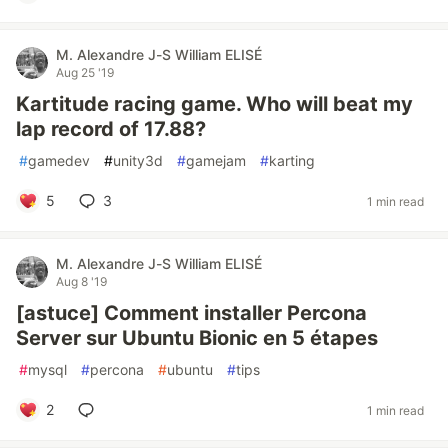
M. Alexandre J-S William ELISÉ
Aug 25 '19
Kartitude racing game. Who will beat my
lap record of 17.88?
#
gamedev
#
unity3d
#
gamejam
#
karting
5
3
1 min read
M. Alexandre J-S William ELISÉ
Aug 8 '19
[astuce] Comment installer Percona
Server sur Ubuntu Bionic en 5 étapes
#
mysql
#
percona
#
ubuntu
#
tips
2
1 min read