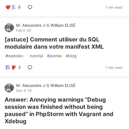
6
1 min read
M. Alexandre J-S William ELISÉ
Feb 5 '20
[astuce] Comment utiliser du SQL
modulaire dans votre manifest XML
#
webdev
#
tutorial
#
joomla
#
blog
3
1 min read
M. Alexandre J-S William ELISÉ
Dec 4 '19
Answer: Annoying warnings “Debug
session was finished without being
paused” in PhpStorm with Vagrant and
Xdebug