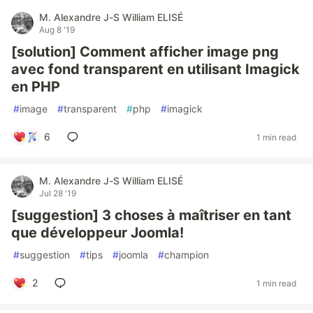
M. Alexandre J-S William ELISÉ
Aug 8 '19
[solution] Comment afficher image png
avec fond transparent en utilisant Imagick
en PHP
#
image
#
transparent
#
php
#
imagick
6
1 min read
M. Alexandre J-S William ELISÉ
Jul 28 '19
[suggestion] 3 choses à maîtriser en tant
que développeur Joomla!
#
suggestion
#
tips
#
joomla
#
champion
2
1 min read