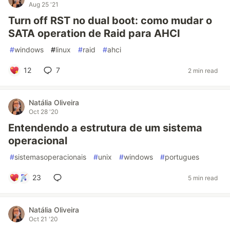
Aug 25 '21
Turn off RST no dual boot: como mudar o
SATA operation de Raid para AHCI
#
windows
#
linux
#
raid
#
ahci
12
7
2 min read
Natália Oliveira
Oct 28 '20
Entendendo a estrutura de um sistema
operacional
#
sistemasoperacionais
#
unix
#
windows
#
portugues
23
5 min read
Natália Oliveira
Oct 21 '20