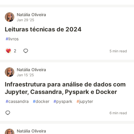
Natália Oliveira
Jan 29 '25
Leituras técnicas de 2024
#
livros
2
5 min read
Natália Oliveira
Jan 15 '25
Infraestrutura para análise de dados com
Jupyter, Cassandra, Pyspark e Docker
#
cassandra
#
docker
#
pyspark
#
jupyter
6 min read
Natália Oliveira