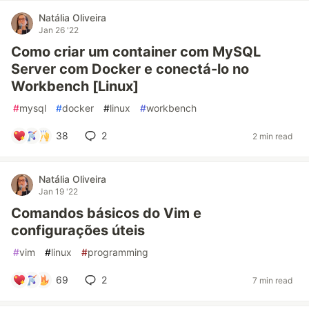
Natália Oliveira
Jan 26 '22
Como criar um container com MySQL
Server com Docker e conectá-lo no
Workbench [Linux]
#
mysql
#
docker
#
linux
#
workbench
38
2
2 min read
Natália Oliveira
Jan 19 '22
Comandos básicos do Vim e
configurações úteis
#
vim
#
linux
#
programming
69
2
7 min read