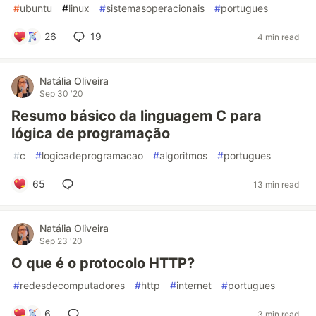
#
ubuntu
#
linux
#
sistemasoperacionais
#
portugues
26
19
4 min read
Natália Oliveira
Sep 30 '20
Resumo básico da linguagem C para
lógica de programação
#
c
#
logicadeprogramacao
#
algoritmos
#
portugues
65
13 min read
Natália Oliveira
Sep 23 '20
O que é o protocolo HTTP?
#
redesdecomputadores
#
http
#
internet
#
portugues
6
3 min read