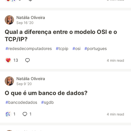
Natália Oliveira
Sep 16 '20
Qual a diferença entre o modelo OSI e o
TCP/IP?
#
redesdecomputadores
#
tcpip
#
osi
#
portugues
13
4 min read
Natália Oliveira
Sep 9 '20
O que é um banco de dados?
#
bancodedados
#
sgdb
1
1
4 min read