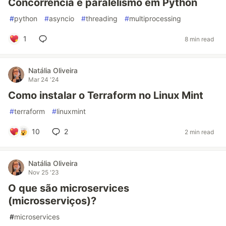
Concorrência e paralelismo em Python
#
python
#
asyncio
#
threading
#
multiprocessing
1
8 min read
Natália Oliveira
Mar 24 '24
Como instalar o Terraform no Linux Mint
#
terraform
#
linuxmint
10
2
2 min read
Natália Oliveira
Nov 25 '23
O que são microservices
(microsserviços)?
#
microservices