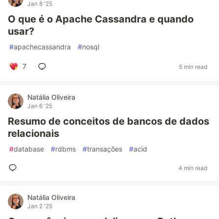
Jan 8 '25
O que é o Apache Cassandra e quando
usar?
#
apachecassandra
#
nosql
7
5 min read
Natália Oliveira
Jan 6 '25
Resumo de conceitos de bancos de dados
relacionais
#
database
#
rdbms
#
transações
#
acid
4 min read
Natália Oliveira
Jan 2 '25