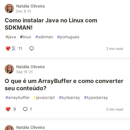
Natália Oliveira
Dec 9 '21
Como instalar Java no Linux com
SDKMAN!
#
java
#
linux
#
sdkman
#
portugues
11
2 min read
Natália Oliveira
Sep 15 '21
O que é um ArrayBuffer e como converter
seu conteúdo?
#
arraybuffer
#
javascript
#
bytearray
#
typedarray
9
1
3 min read
Natália Oliveira