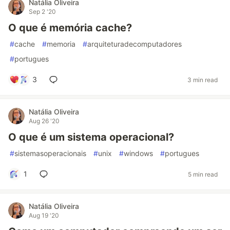
Natália Oliveira
Sep 2 '20
O que é memória cache?
#
cache
#
memoria
#
arquiteturadecomputadores
#
portugues
3
3 min read
Natália Oliveira
Aug 26 '20
O que é um sistema operacional?
#
sistemasoperacionais
#
unix
#
windows
#
portugues
1
5 min read
Natália Oliveira
Aug 19 '20