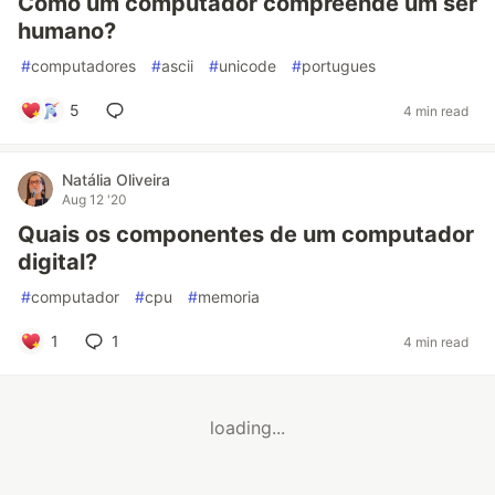
Como um computador compreende um ser
humano?
#
computadores
#
ascii
#
unicode
#
portugues
5
4 min read
Natália Oliveira
Aug 12 '20
Quais os componentes de um computador
digital?
#
computador
#
cpu
#
memoria
1
1
4 min read
loading...