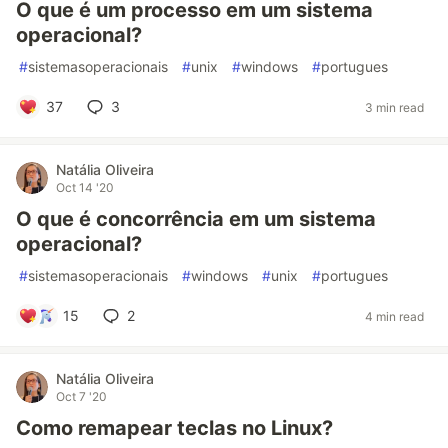
O que é um processo em um sistema
operacional?
#
sistemasoperacionais
#
unix
#
windows
#
portugues
37
3
3 min read
Natália Oliveira
Oct 14 '20
O que é concorrência em um sistema
operacional?
#
sistemasoperacionais
#
windows
#
unix
#
portugues
15
2
4 min read
Natália Oliveira
Oct 7 '20
Como remapear teclas no Linux?