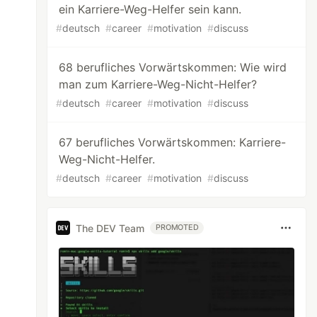
ein Karriere-Weg-Helfer sein kann.
#
deutsch
#
career
#
motivation
#
discuss
68 berufliches Vorwärtskommen: Wie wird
man zum Karriere-Weg-Nicht-Helfer?
#
deutsch
#
career
#
motivation
#
discuss
67 berufliches Vorwärtskommen: Karriere-
Weg-Nicht-Helfer.
#
deutsch
#
career
#
motivation
#
discuss
The DEV Team
PROMOTED