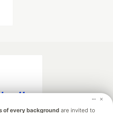
fficial search partner
s of every background
are invited to
of DEV