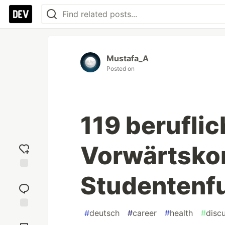
Mustafa_A
Posted on
119 berufli
Vorwärtsk
Studentenfu
Add
reaction
#
deutsch
#
career
#
health
#
disc
Jump to
Comments