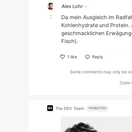
Alex Lohr
•
Da mein Ausgleich im Radfah
Kohlenhydrate und Protein.
geschmacklichen Erwägungen
Fisch).
1
like
Reply
Like
Some comments may only be visib
Code 
The DEV Team
PROMOTED