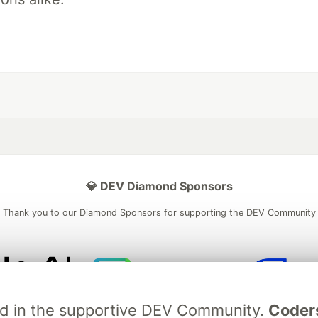
💎 DEV Diamond Sponsors
Thank you to our Diamond Sponsors for supporting the DEV Community
ficial AI Model
Neon is the official database
Algolia is the o
ved in the supportive DEV Community.
Coder
rtner of DEV
partner of DEV