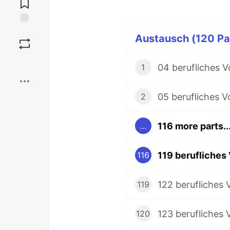
Save
Austausch (120 Par
Boost
1
05 berufliches 
2
116 more parts..
...
119 berufliches
116
122 berufliches
119
123 berufliches
120