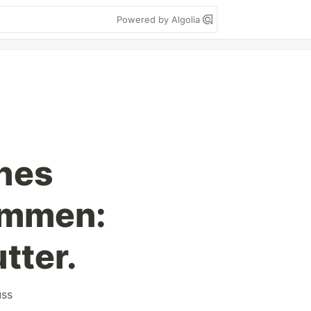
Powered by Algolia
ches
ommen:
tter.
uss