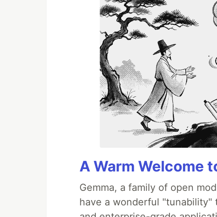
A Warm Welcome to
Gemma, a family of open mode
have a wonderful "tunability"
and enterprise-grade applicati