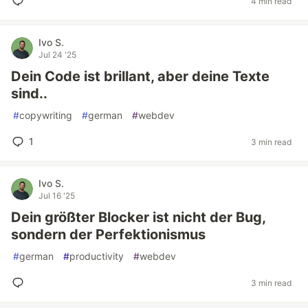
4 min read
Ivo S.
Jul 24 '25
Dein Code ist brillant, aber deine Texte
sind..
#
copywriting
#
german
#
webdev
1
3 min read
Ivo S.
Jul 16 '25
Dein größter Blocker ist nicht der Bug,
sondern der Perfektionismus
#
german
#
productivity
#
webdev
3 min read