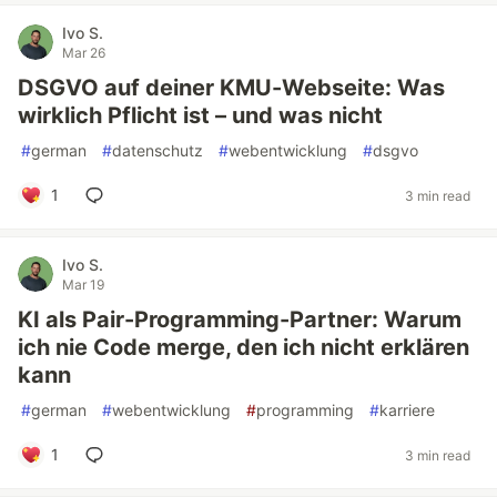
Ivo S.
Mar 26
DSGVO auf deiner KMU-Webseite: Was
wirklich Pflicht ist – und was nicht
#
german
#
datenschutz
#
webentwicklung
#
dsgvo
1
3 min read
Ivo S.
Mar 19
KI als Pair-Programming-Partner: Warum
ich nie Code merge, den ich nicht erklären
kann
#
german
#
webentwicklung
#
programming
#
karriere
1
3 min read