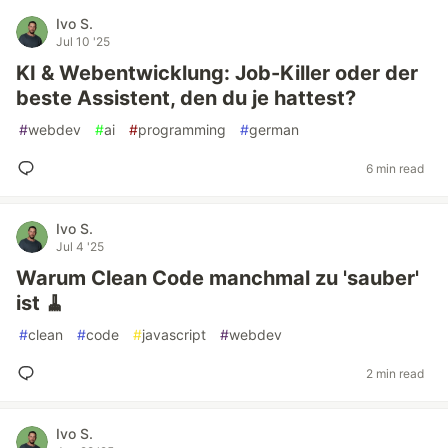
Ivo S.
Jul 10 '25
KI & Webentwicklung: Job-Killer oder der
beste Assistent, den du je hattest?
#
webdev
#
ai
#
programming
#
german
6 min read
Ivo S.
Jul 4 '25
Warum Clean Code manchmal zu 'sauber'
ist 🧹
#
clean
#
code
#
javascript
#
webdev
2 min read
Ivo S.