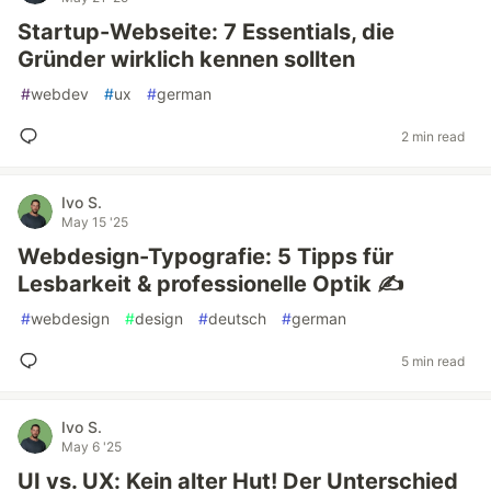
Startup-Webseite: 7 Essentials, die
Gründer wirklich kennen sollten
#
webdev
#
ux
#
german
2 min read
Ivo S.
May 15 '25
Webdesign-Typografie: 5 Tipps für
Lesbarkeit & professionelle Optik ✍️
#
webdesign
#
design
#
deutsch
#
german
5 min read
Ivo S.
May 6 '25
UI vs. UX: Kein alter Hut! Der Unterschied