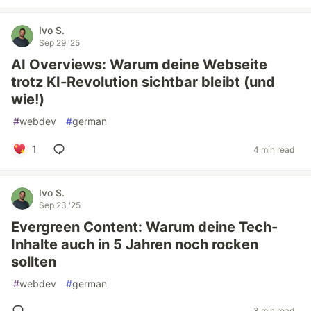
Ivo S.
Sep 29 '25
AI Overviews: Warum deine Webseite
trotz KI-Revolution sichtbar bleibt (und
wie!)
#
webdev
#
german
1
4 min read
Ivo S.
Sep 23 '25
Evergreen Content: Warum deine Tech-
Inhalte auch in 5 Jahren noch rocken
sollten
#
webdev
#
german
3 min read