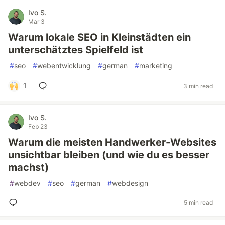
Ivo S.
Mar 3
Warum lokale SEO in Kleinstädten ein
unterschätztes Spielfeld ist
#
seo
#
webentwicklung
#
german
#
marketing
1
3 min read
Ivo S.
Feb 23
Warum die meisten Handwerker-Websites
unsichtbar bleiben (und wie du es besser
machst)
#
webdev
#
seo
#
german
#
webdesign
5 min read