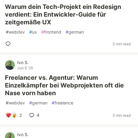
Warum dein Tech-Projekt ein Redesign
verdient: Ein Entwickler-Guide für
zeitgemäße UX
#
webdev
#
ux
#
frontend
#
german
3 min read
Ivo S.
Jun 6 '25
Freelancer vs. Agentur: Warum
Einzelkämpfer bei Webprojekten oft die
Nase vorn haben
#
webdev
#
german
#
freelance
2
4
3 min read
Ivo S.