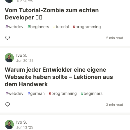
Jun 28 '25
Vom Tutorial-Zombie zum echten
Developer 🧟‍♂️
#
webdev
#
beginners
#
tutorial
#
programming
5 min read
Ivo S.
Jun 20 '25
Warum jeder Entwickler eine eigene
Webseite haben sollte – Lektionen aus
dem Handwerk
#
webdev
#
german
#
programming
#
beginners
3 min read
Ivo S.
Jun 13 '25