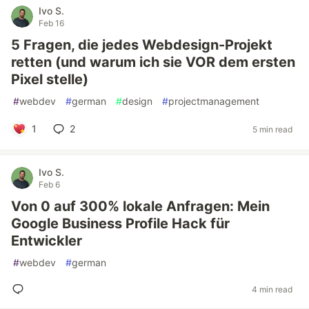
Ivo S.
Feb 16
5 Fragen, die jedes Webdesign-Projekt
retten (und warum ich sie VOR dem ersten
Pixel stelle)
#
webdev
#
german
#
design
#
projectmanagement
1
2
5 min read
Ivo S.
Feb 6
Von 0 auf 300% lokale Anfragen: Mein
Google Business Profile Hack für
Entwickler
#
webdev
#
german
4 min read