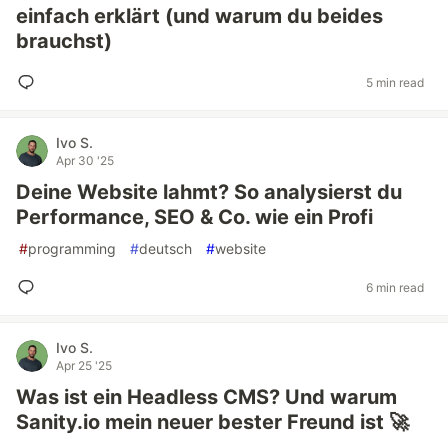
einfach erklärt (und warum du beides
brauchst)
5 min read
Ivo S.
Apr 30 '25
Deine Website lahmt? So analysierst du
Performance, SEO & Co. wie ein Profi
#
programming
#
deutsch
#
website
6 min read
Ivo S.
Apr 25 '25
Was ist ein Headless CMS? Und warum
Sanity.io mein neuer bester Freund ist 🚀