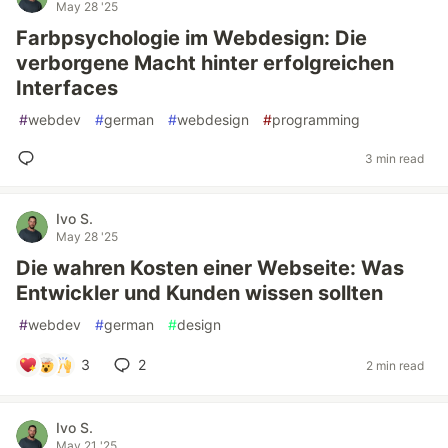
May 28 '25
Farbpsychologie im Webdesign: Die
verborgene Macht hinter erfolgreichen
Interfaces
#
webdev
#
german
#
webdesign
#
programming
3 min read
Ivo S.
May 28 '25
Die wahren Kosten einer Webseite: Was
Entwickler und Kunden wissen sollten
#
webdev
#
german
#
design
3
2
2 min read
Ivo S.
May 21 '25