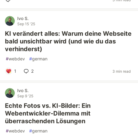
Ivo S.
Sep 15 '25
KI verändert alles: Warum deine Webseite
bald unsichtbar wird (und wie du das
verhinderst)
#
webdev
#
german
1
2
3 min read
Ivo S.
Sep 9 '25
Echte Fotos vs. KI-Bilder: Ein
Webentwickler-Dilemma mit
überraschenden Lösungen
#
webdev
#
german