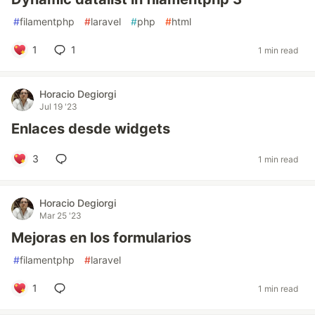
#
filamentphp
#
laravel
#
php
#
html
1
1
1 min read
Horacio Degiorgi
Jul 19 '23
Enlaces desde widgets
3
1 min read
Horacio Degiorgi
Mar 25 '23
Mejoras en los formularios
#
filamentphp
#
laravel
1
1 min read