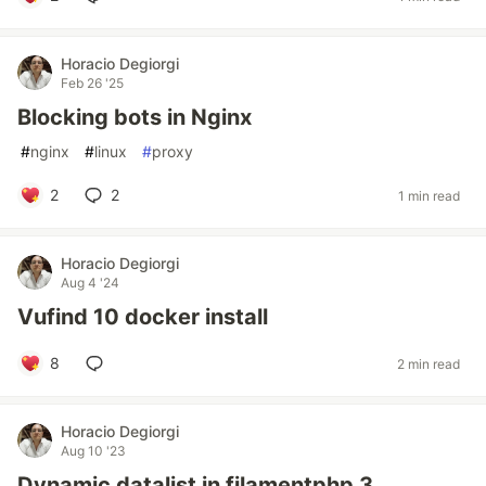
Horacio Degiorgi
Feb 26 '25
Blocking bots in Nginx
#
nginx
#
linux
#
proxy
2
2
1 min read
Horacio Degiorgi
Aug 4 '24
Vufind 10 docker install
8
2 min read
Horacio Degiorgi
Aug 10 '23
Dynamic datalist in filamentphp 3