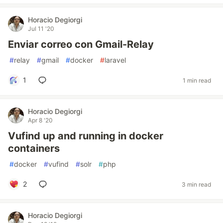
Horacio Degiorgi
Jul 11 '20
Enviar correo con Gmail-Relay
#
relay
#
gmail
#
docker
#
laravel
1
1 min read
Horacio Degiorgi
Apr 8 '20
Vufind up and running in docker
containers
#
docker
#
vufind
#
solr
#
php
2
3 min read
Horacio Degiorgi