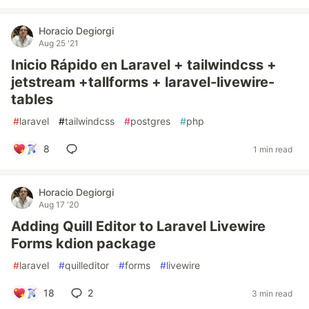
Horacio Degiorgi
Aug 25 '21
Inicio Rápido en Laravel + tailwindcss +
jetstream +tallforms + laravel-livewire-
tables
#
laravel
#
tailwindcss
#
postgres
#
php
8
1 min read
Horacio Degiorgi
Aug 17 '20
Adding Quill Editor to Laravel Livewire
Forms kdion package
#
laravel
#
quilleditor
#
forms
#
livewire
18
2
3 min read