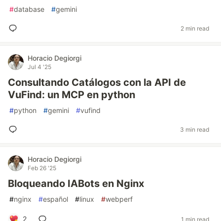
#
database
#
gemini
2 min read
Horacio Degiorgi
Jul 4 '25
Consultando Catálogos con la API de
VuFind: un MCP en python
#
python
#
gemini
#
vufind
3 min read
Horacio Degiorgi
Feb 26 '25
Bloqueando IABots en Nginx
#
nginx
#
español
#
linux
#
webperf
2
1 min read