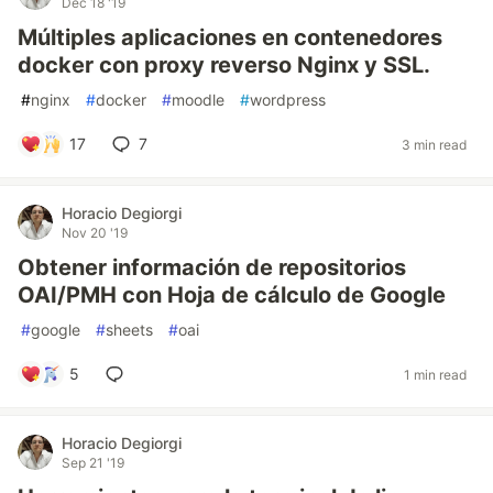
Dec 18 '19
Múltiples aplicaciones en contenedores
docker con proxy reverso Nginx y SSL.
#
nginx
#
docker
#
moodle
#
wordpress
17
7
3 min read
Horacio Degiorgi
Nov 20 '19
Obtener información de repositorios
OAI/PMH con Hoja de cálculo de Google
#
google
#
sheets
#
oai
5
1 min read
Horacio Degiorgi
Sep 21 '19