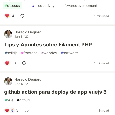
#
discuss
#
ai
#
productivity
#
softwaredevelopment
4
1 min read
Horacio Degiorgi
Jan 11 '23
Tips y Apuntes sobre Filament PHP
#
solidjs
#
frontend
#
webdev
#
software
10
2 min read
Horacio Degiorgi
Dec 5 '22
github action para deploy de app vuejs 3
#
vue
#
github
5
1 min read