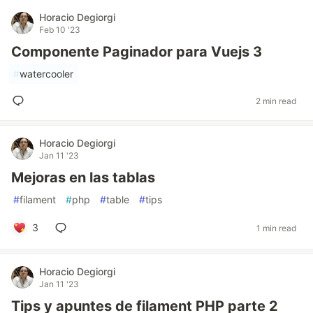
Horacio Degiorgi
Feb 10 '23
Componente Paginador para Vuejs 3
#
watercooler
2 min read
Horacio Degiorgi
Jan 11 '23
Mejoras en las tablas
#
filament
#
php
#
table
#
tips
3
1 min read
Horacio Degiorgi
Jan 11 '23
Tips y apuntes de filament PHP parte 2