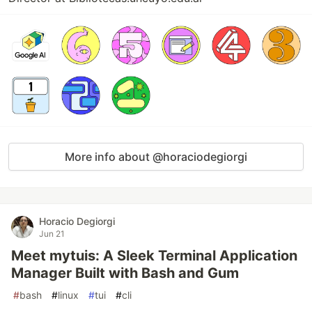
More info about @horaciodegiorgi
Horacio Degiorgi
Jun 21
Meet mytuis: A Sleek Terminal Application
Manager Built with Bash and Gum
#
bash
#
linux
#
tui
#
cli