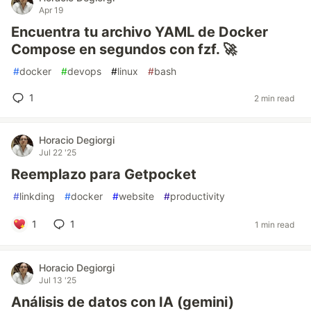
Apr 19
Encuentra tu archivo YAML de Docker
Compose en segundos con fzf. 🚀
#
docker
#
devops
#
linux
#
bash
1
2 min read
Horacio Degiorgi
Jul 22 '25
Reemplazo para Getpocket
#
linkding
#
docker
#
website
#
productivity
1
1
1 min read
Horacio Degiorgi
Jul 13 '25
Análisis de datos con IA (gemini)